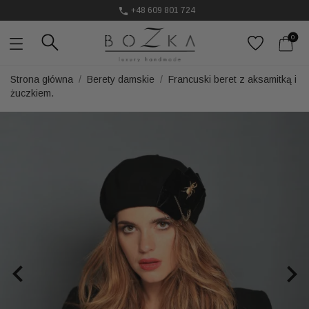
Ozdoby do włosów, które podkręcają stylizację
Powstają w Polsce
z dużym udziałem pracy ręcznej
0
Twój znak rozpoznawczy. Nie kolejny dodatek
Strona główna
Berety damskie
Francuski beret z aksamitką i
żuczkiem.

