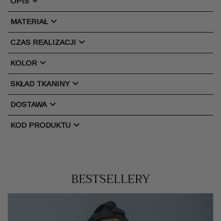
chevron_right
OPIS
chevron_right
MATERIAŁ
chevron_right
CZAS REALIZACJI
chevron_right
KOLOR
chevron_right
SKŁAD TKANINY
chevron_right
DOSTAWA
chevron_right
KOD PRODUKTU
BESTSELLERY