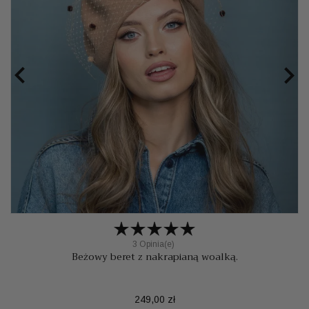


3 Opinia(e)
Beżowy beret z nakrapianą woalką.
Cena
249,00 zł