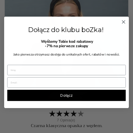
Dołącz do klubu boZka!
Wyślemy Tobie kod rabatowy


-7%
na pierwsze zakupy
Jako pierwsza otrzymasz dostęp do unikalnych ofert, rabatów i nowości.
Dołącz
7 Opinia(e)
Czarna klasyczna opaska z węzłem.