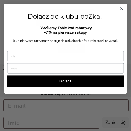
Dołącz do klubu boZka!
Zaloguj się
Wyślemy Tobie kod rabatowy
-7%
na pierwsze zakupy
LUB zaloguj się za pomocą
Jako pierwsza otrzymasz dostęp do unikalnych ofert, rabatów i nowości.
Google
Zapisz się do klubu boZka i odbierz
7% rabatu!
Dołącz
Tobie pierwszej wyślemy informacje o nowościach i rabatach.
Zapisz się do Newslettera.
Zapisz się