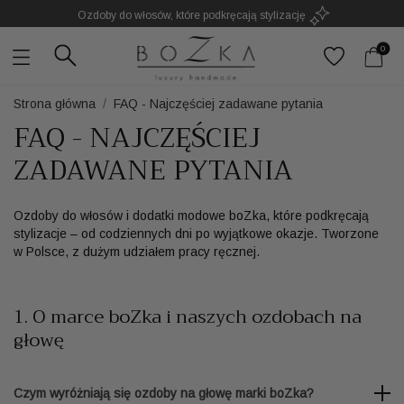
Ozdoby do włosów, które podkręcają stylizację
Powstają w Polsce
z dużym udziałem pracy ręcznej
0
Twój znak rozpoznawczy. Nie kolejny dodatek
Strona główna
FAQ - Najczęściej zadawane pytania
FAQ - NAJCZĘŚCIEJ
ZADAWANE PYTANIA
Ozdoby do włosów i dodatki modowe boZka, które podkręcają
stylizacje – od codziennych dni po wyjątkowe okazje. Tworzone
w Polsce, z dużym udziałem pracy ręcznej.
1. O marce boZka i naszych ozdobach na
głowę
Czym wyróżniają się ozdoby na głowę marki boZka?