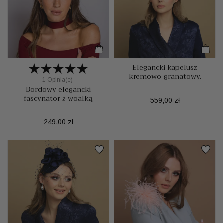
Elegancki kapelusz
kremowo-granatowy.
1 Opinia(e)
Bordowy elegancki
fascynator z woalką
Cena
559,00 zł
Cena
249,00 zł