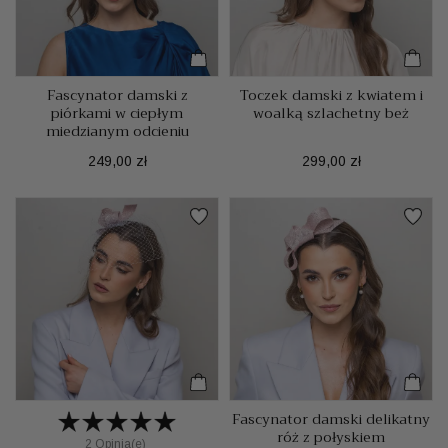
Fascynator damski z
Toczek damski z kwiatem i
piórkami w ciepłym
woalką szlachetny beż
miedzianym odcieniu
Cena
Cena
249,00 zł
299,00 zł
Fascynator damski delikatny
róż z połyskiem
2 Opinia(e)