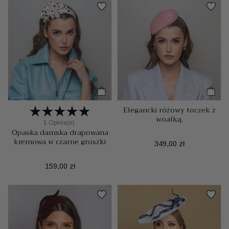
Elegancki różowy toczek z
woalką.
1 Opinia(e)
Opaska damska drapowana
kremowa w czarne groszki
Cena
349,00 zł
Cena
159,00 zł