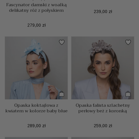
Fascynator damski z woalką
delikatny róż z połyskiem
Cena
239,00 zł
Cena
279,00 zł
Opaska koktajlowa z
Opaska falista szlachetny
kwiatem w kolorze baby blue
perłowy beż z koronką
Cena
Cena
289,00 zł
259,00 zł