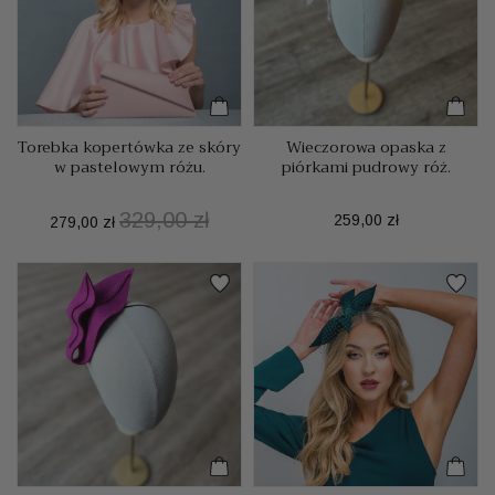
Torebka kopertówka ze skóry
Wieczorowa opaska z
w pastelowym różu.
piórkami pudrowy róż.
329,00 zł
Cena
Cena
Cena
259,00 zł
279,00 zł
podstawowa