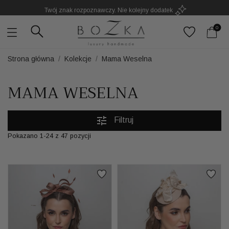

+48 609 801 724
Ozdoby do włosów, które podkręcają stylizację
0
Powstają w Polsce
z dużym udziałem pracy ręcznej
Twój znak rozpoznawczy. Nie kolejny dodatek
Strona główna
Kolekcje
Mama Weselna
MAMA WESELNA
tune
Filtruj
Pokazano 1-24 z 47 pozycji