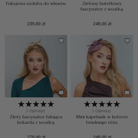
Fuksjowa ozdoba do włosów.
Zielony butelkowy
fascynator z woalką.
Cena
Cena
239,00 zł
249,00 zł
2 Opinia(e)
1 Opinia(e)
Złoty fascynator falująca
Mini kapelusik w kolorze
kokarda z woalką.
brudnego różu.
Cena
Cena
279,00 zł
249,00 zł