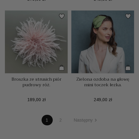
Broszka ze strusich piór
Zielona ozdoba na głowę
pudrowy róż.
mini toczek łezka.
Cena
Cena
189,00 zł
249,00 zł

1
2
Następny