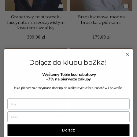
Granatowy mini toczek-
Brzoskwiniowa modna
fascynator z nieoczywistym
broszka z piórkami.
kwiatem i woalką.
Cena
Cena
399,00 zł
179,00 zł
Dołącz do klubu boZka!
Wyślemy Tobie kod rabatowy
-7%
na pierwsze zakupy
Jako pierwsza otrzymasz dostęp do unikalnych ofert, rabatów i nowości.
Broszka z błękitnymi strusimi
Granatowa broszka z piórami.
piórkami.
Dołącz
Cena
Cena
179,00 zł
179,00 zł