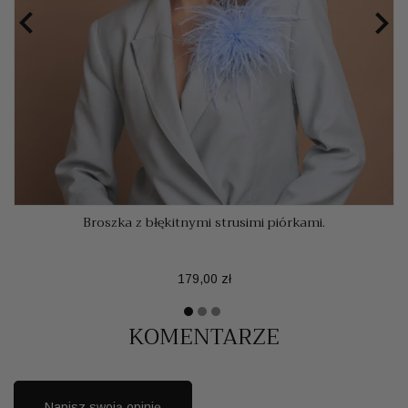


Broszka z błękitnymi strusimi piórkami.
Cena
179,00 zł
KOMENTARZE
Napisz swoją opinię