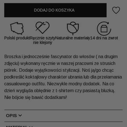
DODAJ DO KOSZYKA
Polski produkt
Ręcznie szyty
Naturalne materiały
14 dni na zwrot
nie klejony
Broszka i jednocześnie fascynator do włosów ( na drugim
zdjęciu) wykonany ręcznie w naszej pracowni ze strusich
piórek. Dodaje wyjątkowości stylizacji. Noś ją/go chcąc
podkreślić koktajlowy charakter ubrania lub dla przełamania
casualowego outfitu. Niezwykle modny dodatek. Na co
dzień wygląda obłędnie z t-shirtem czy pasiastą bluzką.
Nie bójcie się bawić dodatkami!
chevron_right
OPIS