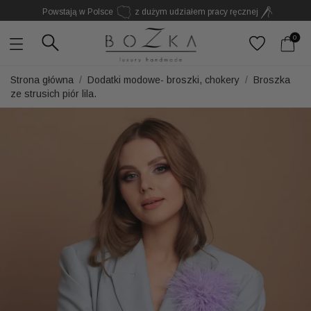
Powstają w Polsce
z dużym udziałem pracy ręcznej
Twój znak rozpoznawczy. Nie kolejny dodatek
0
Strona główna
Dodatki modowe- broszki, chokery
Broszka
ze strusich piór lila.