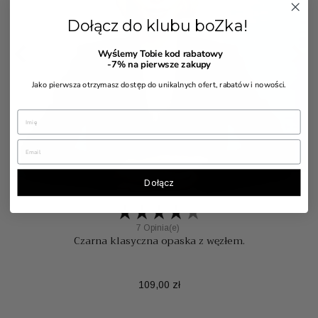
Dołącz do klubu boZka!


Wyślemy Tobie kod rabatowy
-7%
na pierwsze zakupy
Jako pierwsza otrzymasz dostęp do unikalnych ofert, rabatów i nowości.
Dołącz
7 Opinia(e)
Czarna klasyczna opaska z węzłem.
Cena
109,00 zł