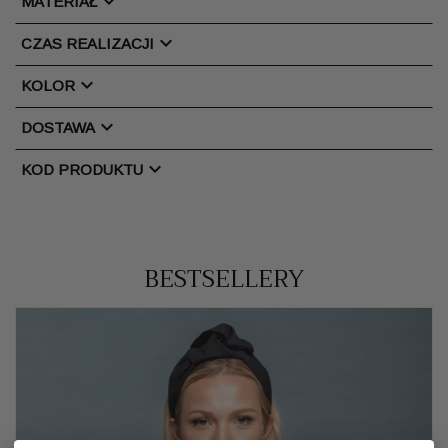
chevron_right
MATERIAŁ
chevron_right
CZAS REALIZACJI
chevron_right
KOLOR
chevron_right
DOSTAWA
chevron_right
KOD PRODUKTU
BESTSELLERY