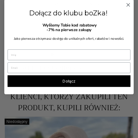
Czarna klasyczna opaska z węzłem.
Dołącz do klubu boZka!
Cena
109,00 zł
Wyślemy Tobie kod rabatowy
-7%
na pierwsze zakupy
Jako pierwsza otrzymasz dostęp do unikalnych ofert, rabatów i nowości.
Wszystkie bestsellery

Dołącz
KLIENCI, KTÓRZY ZAKUPILI TEN
PRODUKT, KUPILI RÓWNIEŻ:
Niedostępny