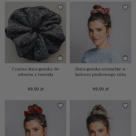
Czarna duża gumka do
Duża gumka scrunchie w
włosów z tweedu
kolorze pudrowego różu
Cena
Cena
69,00 zł
69,00 zł