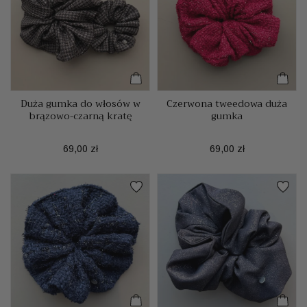
Duża gumka do włosów w
Czerwona tweedowa duża
brązowo-czarną kratę
gumka
Cena
Cena
69,00 zł
69,00 zł