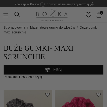
Powstają w Polsce
z dużym udziałem pracy ręcznej
Twój znak rozpoznawczy. Nie kolejny dodatek
0
Strona główna
Materiałowe gumki do włosów
Duże gumki-
maxi scrunchie
DUŻE GUMKI- MAXI
SCRUNCHIE
tune
Filtruj
Pokazano 1-20 z 20 pozycji