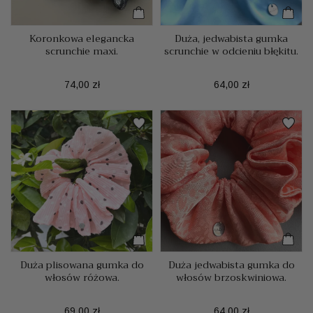
Koronkowa elegancka
Duża, jedwabista gumka
scrunchie maxi.
scrunchie w odcieniu błękitu.
Cena
Cena
74,00 zł
64,00 zł
Duża plisowana gumka do
Duża jedwabista gumka do
włosów różowa.
włosów brzoskwiniowa.
Cena
Cena
69,00 zł
64,00 zł