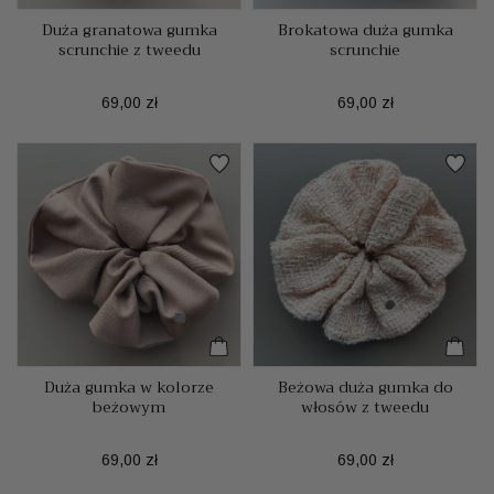
Duża granatowa gumka
Brokatowa duża gumka
scrunchie z tweedu
scrunchie
Cena
Cena
69,00 zł
69,00 zł
Duża gumka w kolorze
Beżowa duża gumka do
beżowym
włosów z tweedu
Cena
Cena
69,00 zł
69,00 zł