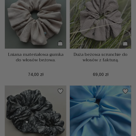
Lniana materiałowa gumka
Duża beżowa scrunchie do
do włosów beżowa.
włosów z fakturą.
Cena
Cena
74,00 zł
69,00 zł