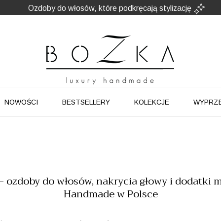
Powstają w Polsce
z dużym udziałem pracy ręcznej
Twój znak rozpoznawczy. Nie kolejny dodatek
NOWOŚCI
BESTSELLERY
KOLEKCJE
WYPRZ
– ozdoby do włosów, nakrycia głowy i dodatki 
Handmade w Polsce