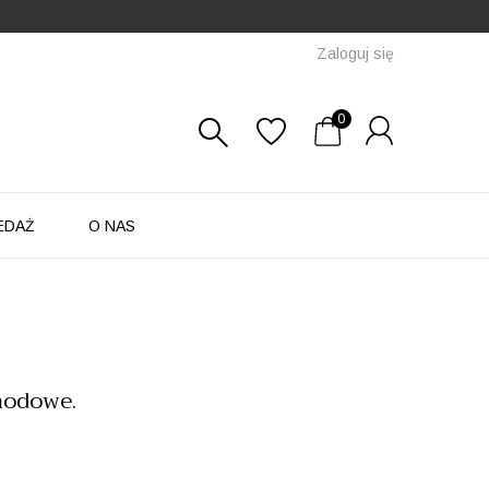
Zaloguj się
0
EDAŻ
O NAS
modowe.