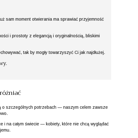
Już sam moment otwierania ma sprawiać przyjemność
i i prostoty z elegancją i oryginalnością, bliskimi
chowywać, tak by mogły towarzyszyć Ci jak najdłużej.
wy.
różniać
yślą o szczególnych potrzebach — naszym celem zawsze
owo.
e i na całym świecie — kobiety, które nie chcą wyglądać
ojemu.