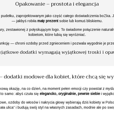
Opakowanie – prostota i elegancja
pudełku, zaprojektowanym jako część całego doświadczenia boZka. 
— jakbyś robiła
mały prezent
sobie lub komuś bliskiemu.
y, zestawionej z połyskującym logo. To świadome połączenie naturalnośc
kobietom, które lubią się wyróżniać.
funkcję — chroni ozdoby przed zgnieceniem i pozwala wygodnie je prze
jątkowe dodatki wymagają wyjątkowej troski i opa
– dodatki modowe dla kobiet, które chcą się wy
ątkową okazję, na co dzień, na moment pełen emocji czy powstał z m
t to samo: abyś czuła się
elegancko, oryginalnie, pewnie siebie
i wyjątk
we, ozdoby do włosów i nakrycia głowy wybierają dziś kobiety w Polsc
cała ulica” i budują swój styl na własnych zasadach, modnie ale po sw