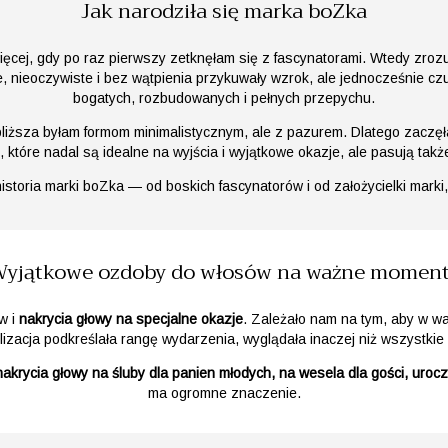
Jak narodziła się marka boZka
więcej, gdy po raz pierwszy zetknęłam się z fascynatorami. Wtedy zro
e, nieoczywiste i bez wątpienia przykuwały wzrok, ale jednocześnie czu
bogatych, rozbudowanych i pełnych przepychu.
liższa byłam formom minimalistycznym, ale z pazurem. Dlatego zaczę
które nadal są idealne na wyjścia i wyjątkowe okazje, ale pasują takż
 historia marki boZka — od boskich fascynatorów i od założycielki marki
yjątkowe ozdoby do włosów na ważne momen
w i
nakrycia głowy na specjalne okazje
. Zależało nam na tym, aby w 
izacja podkreślała rangę wydarzenia, wyglądała inaczej niż wszystkie
e nakrycia głowy na śluby dla panien młodych, na wesela dla gości, uroc
ma ogromne znaczenie.