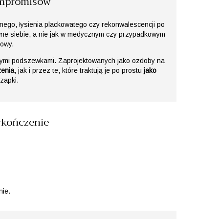
ompromisów
znego, łysienia plackowatego czy rekonwalescencji po
pewne siebie, a nie jak w medycznym czy przypadkowym
łowy.
alnymi podszewkami. Zaprojektowanych jako ozdoby na
zenia
, jak i przez te, które traktują je po prostu
jako
zapki.
ykończenie
ie.