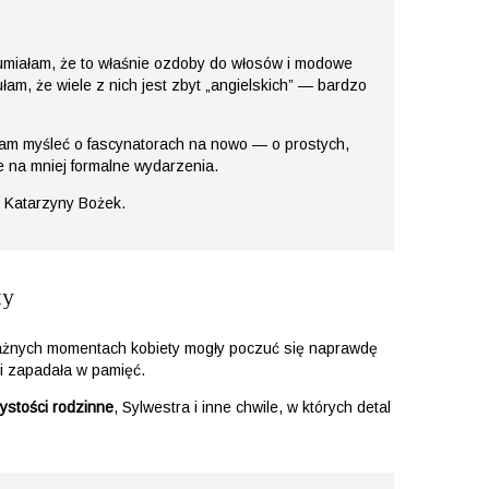
zumiałam, że to właśnie ozdoby do włosów i modowe
łam, że wiele z nich jest zbyt „angielskich” — bardzo
łam myśleć o fascynatorach na nowo — o prostych,
e na mniej formalne wydarzenia.
, Katarzyny Bożek.
ty
ważnych momentach kobiety mogły poczuć się naprawdę
 i zapadała w pamięć.
zystości rodzinne
, Sylwestra i inne chwile, w których detal