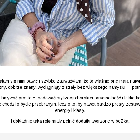
łam się nimi bawić i szybko zauważyłam, że to właśnie one mają najw
ny, dobrze znany, wyciągnięty z szafy bez większego namysłu — potraf
amywać prostotę, nadawać stylizacji charakter, oryginalność i lekko ko
ie chodzi o bycie przebranym, lecz o to, by nawet bardzo prosty ze
energię i klasę.
I dokładnie taką rolę miały pełnić dodatki tworzone w boZka.