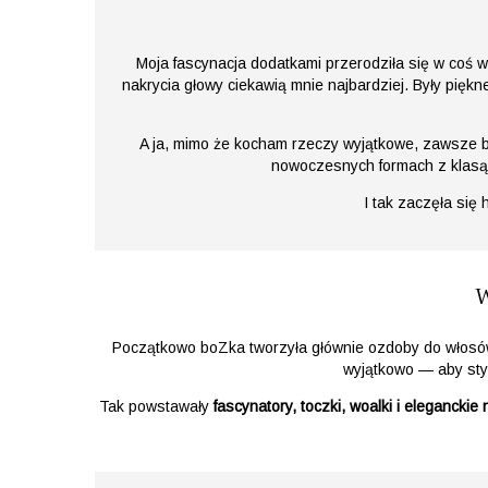
Moja fascynacja dodatkami przerodziła się w coś 
nakrycia głowy ciekawią mnie najbardziej. Były piękn
A ja, mimo że kocham rzeczy wyjątkowe, zawsze b
nowoczesnych formach z klasą, 
I tak zaczęła się
W
Początkowo boZka tworzyła głównie ozdoby do włosó
wyjątkowo — aby styl
Tak powstawały
fascynatory, toczki, woalki i elegancki