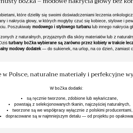
 chusty boZka – modowe nakrycia głowy bez k
bietami, które dzieliły się swoimi doświadczeniami leczenia onkologic
bany i nakrycia głowy, w których mogłyby czuć się kobiece, stylowe i 
ciu. Poszukiwały
modowego i stylowego turbanu
lub innego nakrycia g
rzonych z naturalnych, przyjaznych dla skóry materiałów lub z natur
Dziś
turbany boZka wybierane są zarówno przez kobiety w trakcie lec
nalny modowy dodatek
— do sukienek, na urlop, na co dzień, zamiast c
w Polsce, naturalne materiały i perfekcyjne w
W boZka dodatki:
są ręcznie tworzone, zdobione lub wykańczane,
powstają z selekcjonowanych tkanin, najczęściej naturalnych,
tworzone są we współpracy wyłącznie z polskimi producentami,
dopracowane są w najmniejszym detalu — od projektu po opakowan