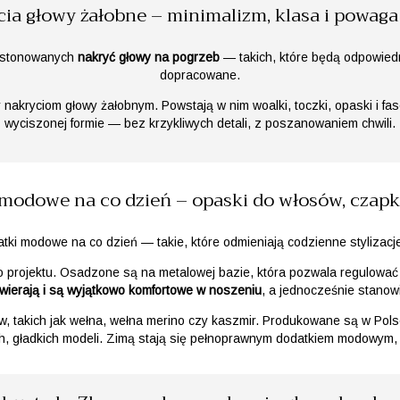
ia głowy żałobne – minimalizm, klasa i powaga
e stonowanych
nakryć głowy na pogrzeb
— takich, które będą odpowiedn
dopracowane.
akryciom głowy żałobnym. Powstają w nim woalki, toczki, opaski i fasc
wyciszonej formie — bez krzykliwych detali, z poszanowaniem chwili.
modowe na co dzień – opaski do włosów, czapki
tki modowe na co dzień — takie, które odmieniają codzienne stylizacj
projektu. Osadzone są na metalowej bazie, która pozwala regulować i
uwierają i są wyjątkowo komfortowe w noszeniu
, a jednocześnie stanow
ów, takich jak wełna, wełna merino czy kaszmir. Produkowane są w Pols
h, gładkich modeli. Zimą stają się pełnoprawnym dodatkiem modowym, 