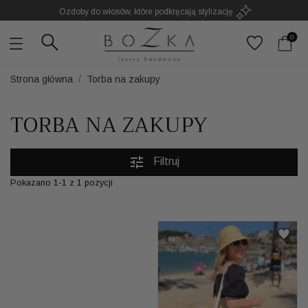
Ozdoby do włosów, które podkręcają stylizację
Powstają w Polsce
z dużym udziałem pracy ręcznej
0
Twój znak rozpoznawczy. Nie kolejny dodatek
Strona główna
Torba na zakupy
TORBA NA ZAKUPY
tune
Filtruj
Pokazano 1-1 z 1 pozycji