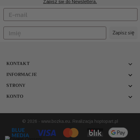
Zapisz się do Newslettera.
Zapisz się
KONTAKT

INFORMACJE

STRONY

KONTO

© 2026 - www.bozka.eu. Realizacja
hoptopart.pl