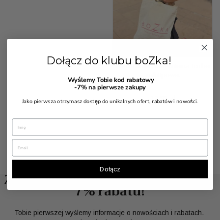
Dołącz do klubu boZka!
Naturalna bawełniana torba
zakupowa.
Wyślemy Tobie kod rabatowy
-7%
na pierwsze zakupy
Cena
12,99 zł
Jako pierwsza otrzymasz dostęp do unikalnych ofert, rabatów i nowości.
Dołącz
Zapisz się do klubu boZka i odbierz
7% rabatu!
Tobie pierwszej wyślemy informacje o nowościach i rabatach.