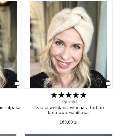
1 Opinia(e)
her alpaka
Czapka wełniana, włochata turban
kremowa, waniliowa.
Cena
169,00 zł