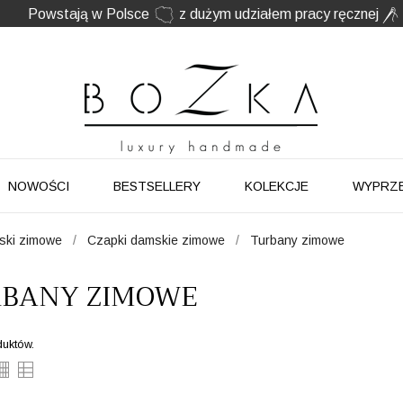
Twój znak rozpoznawczy. Nie kolejny dodatek
NOWOŚCI
BESTSELLERY
KOLEKCJE
WYPRZ
aski zimowe
Czapki damskie zimowe
Turbany zimowe
BANY ZIMOWE
duktów.