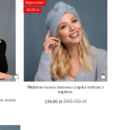
Wyprzedaż!
-40,00 zł
Błękitno-szara zimowa czapka turban z
supłem.
, szara,
169,00 zł
Cena
Cena
129,00 zł
podstawowa