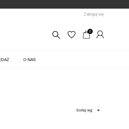
Zaloguj się
0
EDAŻ
O NAS

Sortuj wg: