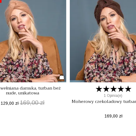
wełniana damska, turban beż
nude, unikatowa
1 Opinia(e)
Moherowy czekoladowy turban
169,00 zł
Cena
Cena
129,00 zł
podstawowa
Cena
169,00 zł