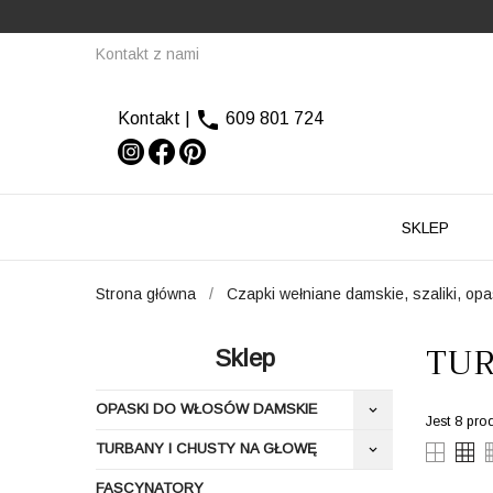
Kontakt z nami

Kontakt
|
609 801 724
SKLEP
Strona główna
Czapki wełniane damskie, szaliki, op
TUR
Sklep
OPASKI DO WŁOSÓW DAMSKIE
keyboard_arrow_down
Jest 8 pro
TURBANY I CHUSTY NA GŁOWĘ
keyboard_arrow_down
FASCYNATORY