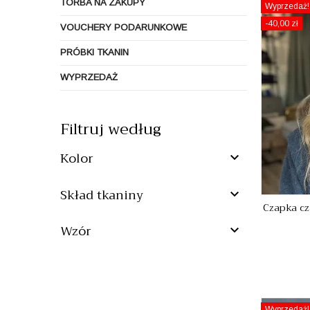
TORBA NA ZAKUPY
Wyprzedaż!
-40,00 zł
VOUCHERY PODARUNKOWE
PRÓBKI TKANIN
WYPRZEDAŻ
Filtruj według
Kolor

Skład tkaniny

Czapka cz
Wzór

Wyprzedaż!