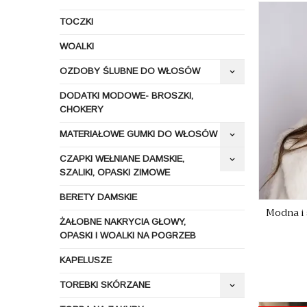
TOCZKI
WOALKI
OZDOBY ŚLUBNE DO WŁOSÓW
keyboard_arrow_down
DODATKI MODOWE- BROSZKI,
CHOKERY
MATERIAŁOWE GUMKI DO WŁOSÓW
keyboard_arrow_down
CZAPKI WEŁNIANE DAMSKIE,
keyboard_arrow_down
SZALIKI, OPASKI ZIMOWE
BERETY DAMSKIE
Modna i 
ŻAŁOBNE NAKRYCIA GŁOWY,
OPASKI I WOALKI NA POGRZEB
KAPELUSZE
TOREBKI SKÓRZANE
keyboard_arrow_down