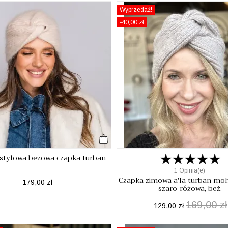
Wyprzedaż!
-40,00 zł
stylowa beżowa czapka turban
1 Opinia(e)
Czapka zimowa a'la turban mo
Cena
179,00 zł
szaro-różowa, beż.
169,00 zł
Cena
Cena
129,00 zł
podstawowa