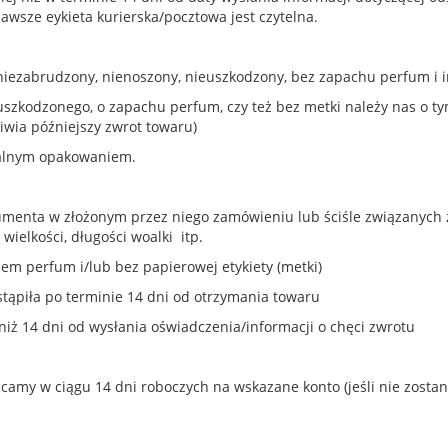
awsze eykieta kurierska/pocztowa jest czytelna.
iezabrudzony, nienoszony, nieuszkodzony, bez zapachu perfum i iny
zkodzonego, o zapachu perfum, czy też bez metki należy nas o tym
wia późniejszy zwrot towaru)
nalnym opakowaniem.
umenta w złożonym przez niego zamówieniu lub ściśle związanych 
ielkości, długości woalki itp.
m perfum i/lub bez papierowej etykiety (metki)
stąpiła po terminie 14 dni od otrzymania towaru
niż 14 dni od wysłania oświadczenia/informacji o chęci zwrotu
acamy w ciągu 14 dni roboczych na wskazane konto (jeśli nie zosta