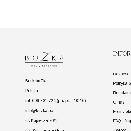
INFO
Dostawa
Butik boZka
Polityka 
Polska
Regulami
tel: 609 801 724 (pn.-pt. , 10-16)
O nas
info@bozka.eu
Formy pła
ul. Kupiecka 76/1
FAQ - Na
Zwroty
65-058 Zielona Góra