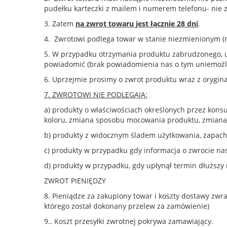
pudełku karteczki z mailem i numerem telefonu- nie z
3. Zatem
na zwrot towaru jest łącznie 28 dni
.
4. Zwrotowi podlega towar w stanie niezmienionym (n
5. W przypadku otrzymania produktu zabrudzonego, us
powiadomić (brak powiadomienia nas o tym uniemożli
6. Uprzejmie prosimy o zwrot produktu wraz z orygi
7. ZWROTOWI NIE PODLEGAJĄ:
a) produkty o właściwościach określonych przez kons
koloru, zmiana sposobu mocowania produktu, zmiana w
b) produkty z widocznym śladem użytkowania, zapache
c) produkty w przypadku gdy informacja o zwrocie na
d) produkty w przypadku, gdy upłynął termin dłuższy 
ZWROT PIENIĘDZY
8. Pieniądze za zakupiony towar i koszty dostawy zwr
którego został dokonany przelew za zamówienie)
9.. Koszt przesyłki zwrotnej pokrywa zamawiający.