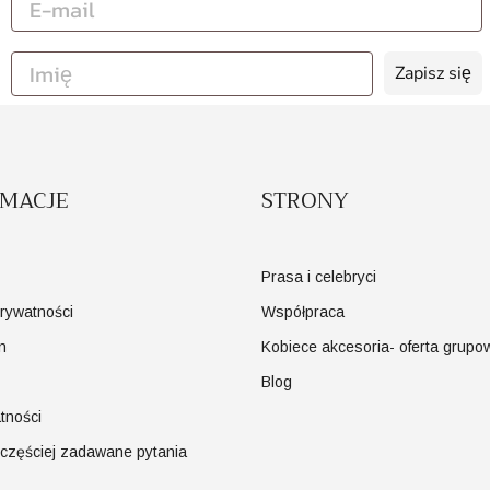
Zapisz się
RMACJE
STRONY
Prasa i celebryci
prywatności
Współpraca
n
Kobiece akcesoria- oferta grupo
Blog
tności
jczęściej zadawane pytania