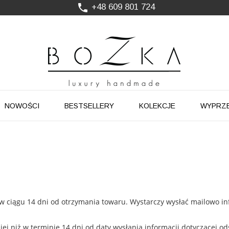

+48 609 801 724
Ozdoby do włosów, które podkręcają stylizację
Powstają w Polsce
z dużym udziałem pracy ręcznej
Twój znak rozpoznawczy. Nie kolejny dodatek
NOWOŚCI
BESTSELLERY
KOLEKCJE
WYPRZ
w ciągu 14 dni od otrzymania towaru. Wystarczy wysłać mailowo i
iej niż w terminie 14 dni od daty wysłania informacji dotyczącej 