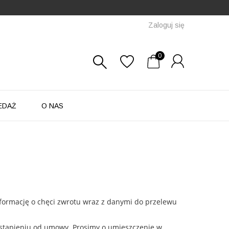
Zaloguj się
0
EDAŻ
O NAS
nformację o chęci zwrotu wraz z danymi do przelewu
odstąpieniu od umowy. Prosimy o umieszczenie w