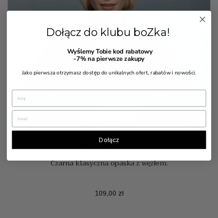


Dołącz do klubu boZka!
Wyślemy Tobie kod rabatowy
-7%
na pierwsze zakupy
Jako pierwsza otrzymasz dostęp do unikalnych ofert, rabatów i nowości.
Dołącz
7 Opinia(e)
Czarna klasyczna opaska z węzłem.
Cena
109,00 zł