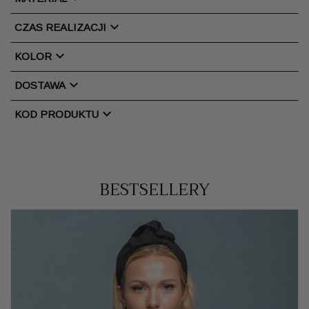
chevron_right
CZAS REALIZACJI
chevron_right
KOLOR
chevron_right
DOSTAWA
chevron_right
KOD PRODUKTU
BESTSELLERY