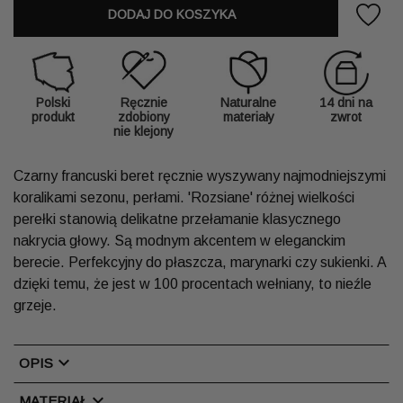
DODAJ DO KOSZYKA
Polski
Ręcznie
Naturalne
14 dni na
produkt
zdobiony
materiały
zwrot
nie klejony
Czarny francuski beret ręcznie wyszywany najmodniejszymi
koralikami sezonu, perłami. 'Rozsiane' różnej wielkości
perełki stanowią delikatne przełamanie klasycznego
nakrycia głowy. Są modnym akcentem w eleganckim
berecie. Perfekcyjny do płaszcza, marynarki czy sukienki. A
dzięki temu, że jest w 100 procentach wełniany, to nieźle
grzeje.
chevron_right
OPIS
chevron_right
MATERIAŁ