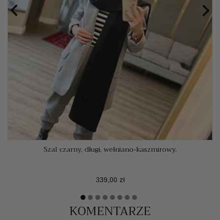


Szal czarny, długi, wełniano-kaszmirowy.
Cena
339,00 zł
KOMENTARZE