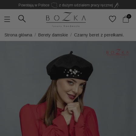
Powstają w Polsce
z dużym udziałem pracy ręcznej
Twój znak rozpoznawczy. Nie kolejny dodatek
0
Strona główna
Berety damskie
Czarny beret z perełkami.