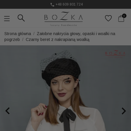
Ozdoby do włosów, które podkręcają stylizację
0
Powstają w Polsce
z dużym udziałem pracy ręcznej
Twój znak rozpoznawczy. Nie kolejny dodatek
Strona główna
Żałobne nakrycia głowy, opaski i woalki na
pogrzeb
Czarny beret z nakrapianą woalką

