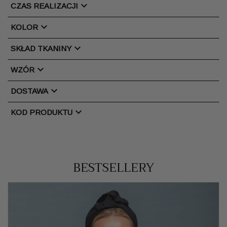
chevron_right
CZAS REALIZACJI
chevron_right
KOLOR
chevron_right
SKŁAD TKANINY
chevron_right
WZÓR
chevron_right
DOSTAWA
chevron_right
KOD PRODUKTU
BESTSELLERY