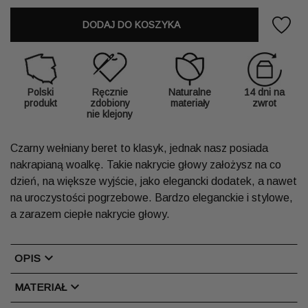
DODAJ DO KOSZYKA
Polski
Ręcznie
Naturalne
14 dni na
produkt
zdobiony
materiały
zwrot
nie klejony
Czarny wełniany beret to klasyk, jednak nasz posiada
nakrapianą woalkę. Takie nakrycie głowy założysz na co
dzień, na większe wyjście, jako elegancki dodatek, a nawet
na uroczystości pogrzebowe. Bardzo eleganckie i stylowe,
a zarazem ciepłe nakrycie głowy.
chevron_right
OPIS
chevron_right
MATERIAŁ