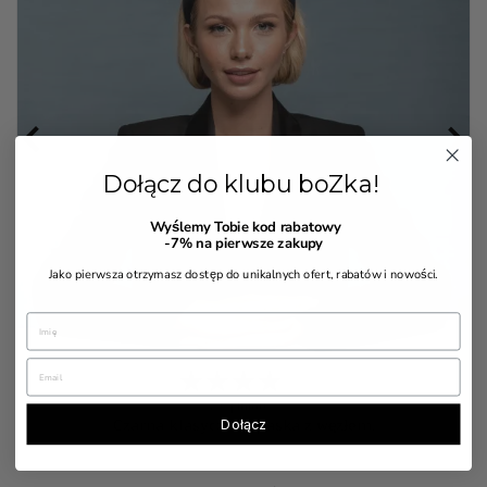


Dołącz do klubu boZka!
Wyślemy Tobie kod rabatowy
-7%
na pierwsze zakupy
Jako pierwsza otrzymasz dostęp do unikalnych ofert, rabatów i nowości.
7 Opinia(e)
Czarna klasyczna opaska z węzłem.
Dołącz