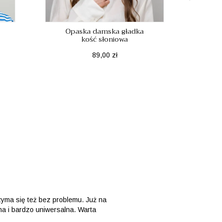
Opaska damska gładka
kość słoniowa
Cena
89,00 zł
zyma się też bez problemu. Już na
zna i bardzo uniwersalna. Warta