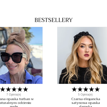
BESTSELLERY
7 Opinia(e)
5 Opinia(e)
ana opaska turban w
Czarna elegancka
aturalnym odcieniu
satynowa opaska
nude.
damska.