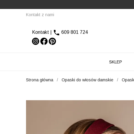
Kontakt z nami

Kontakt
|
609 801 724
SKLEP
Strona główna
Opaski do włosów damskie
Opaski