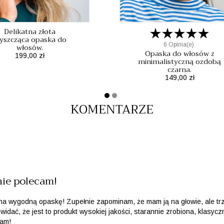
Delikatna złota
łyszcząca opaska do
6 Opinia(e)
włosów.
Opaska do włosów z
Cena
199,00 zł
minimalistyczną ozdobą
czarna.
Cena
149,00 zł
KOMENTARZE
ie polecam!
 na wygodną opaskę! Zupełnie zapominam, że mam ją na głowie, ale tr
widać, że jest to produkt wysokiej jakości, starannie zrobiona, klasyc
cam!