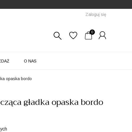
Zaloguj się
0
EDAŻ
O NAS
adka opaska bordo
zcząca gładka opaska bordo
zych