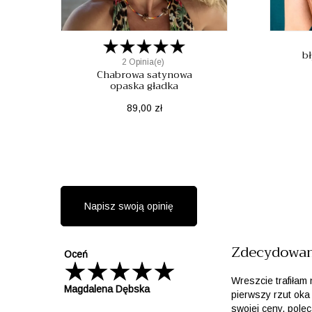
b
2 Opinia(e)
Chabrowa satynowa
opaska gładka
Cena
89,00 zł
Napisz swoją opinię
Zdecydowan
Oceń
Wreszcie trafiłam
Magdalena Dębska
pierwszy rzut oka 
swojej ceny, pole