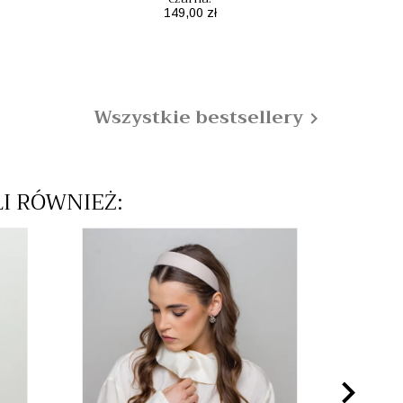
Mo
Cena
149,00 zł
Wszystkie bestsellery

LI RÓWNIEŻ:
