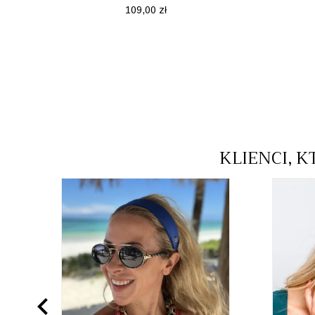
Cena
109,00 zł
KLIENCI, K
