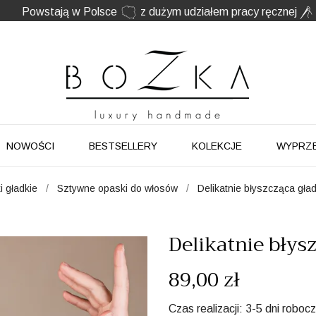
Powstają w Polsce
z dużym udziałem pracy ręcznej
Twój znak rozpoznawczy. Nie kolejny dodatek
NOWOŚCI
BESTSELLERY
KOLEKCJE
WYPRZ
 gładkie
Sztywne opaski do włosów
Delikatnie błyszcząca gł
Delikatnie błys
89,00 zł
Czas realizacji: 3-5 dni roboc