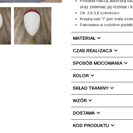
Posiada naszą
autorską b
oraz zmieniać jej rozmiar i k
Ok. 3,6-3,8 szerokości
Kropką nad "i" jest mała oz
Pakowana w ozdobne pudełko
chevron_right
MATERIAŁ
chevron_right
CZAS REALIZACJI
chevron_right
SPOSÓB MOCOWANIA
chevron_right
KOLOR
chevron_right
SKŁAD TKANINY
chevron_right
WZÓR
chevron_right
DOSTAWA
chevron_right
KOD PRODUKTU