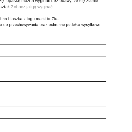
azę-
opaskę można wyginać bez obawy, że się złamie
ształt
Zobacz jak ją wyginać
dobna blaszka z logo marki boZka
 do przechowywania oraz ochronne pudełko wysyłkowe