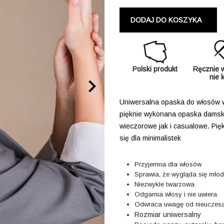
DODAJ DO KOSZYKA
Polski produkt
Ręcznie 
nie 

Uniwersalna opaska do włosów w
pięknie wykonana opaska damska,
wieczorowe jak i casualowe. Pięk
się dla minimalistek
Przyjemna dla włosów
Sprawia, że wygląda się młodz
Niezwykle twarzowa
Odgarnia włosy i nie uwiera
Odwraca uwagę od nieuczesa
R
ozmiar uniwersalny