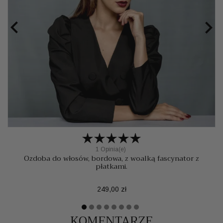


1 Opinia(e)
Ozdoba do włosów, bordowa, z woalką fascynator z
płatkami.
Cena
249,00 zł
KOMENTARZE