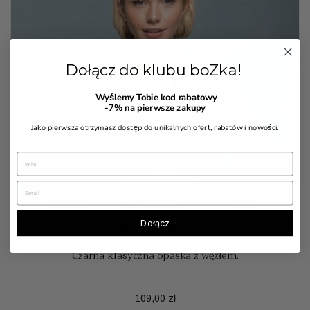


Dołącz do klubu boZka!
Wyślemy Tobie kod rabatowy
-7%
na pierwsze zakupy
Jako pierwsza otrzymasz dostęp do unikalnych ofert, rabatów i nowości.
Dołącz
7 Opinia(e)
Czarna klasyczna opaska z węzłem.
Cena
109,00 zł