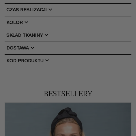
chevron_right
CZAS REALIZACJI
chevron_right
KOLOR
chevron_right
SKŁAD TKANINY
chevron_right
DOSTAWA
chevron_right
KOD PRODUKTU
BESTSELLERY