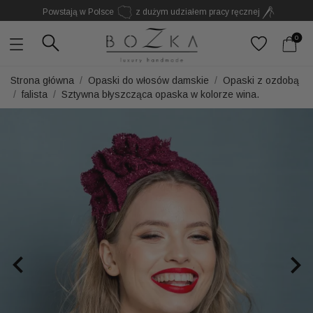
Powstają w Polsce
z dużym udziałem pracy ręcznej
Twój znak rozpoznawczy. Nie kolejny dodatek
0
Strona główna
Opaski do włosów damskie
Opaski z ozdobą
falista
Sztywna błyszcząca opaska w kolorze wina.

