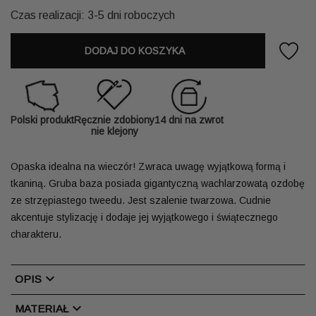
Czas realizacji: 3-5 dni roboczych
DODAJ DO KOSZYKA
Polski produkt
Ręcznie zdobiony
14 dni na zwrot
nie klejony
Opaska idealna na wieczór! Zwraca uwagę wyjątkową formą i
tkaniną. Gruba baza posiada gigantyczną wachlarzowatą ozdobę
ze strzępiastego tweedu. Jest szalenie twarzowa. Cudnie
akcentuje stylizację i dodaje jej wyjątkowego i świątecznego
charakteru.
chevron_right
OPIS
chevron_right
MATERIAŁ