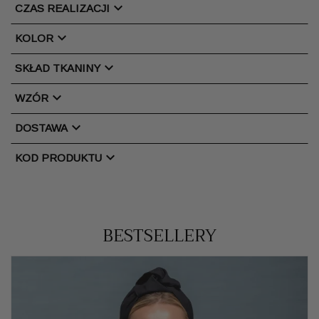
chevron_right
CZAS REALIZACJI
chevron_right
KOLOR
chevron_right
SKŁAD TKANINY
chevron_right
WZÓR
chevron_right
DOSTAWA
chevron_right
KOD PRODUKTU
BESTSELLERY