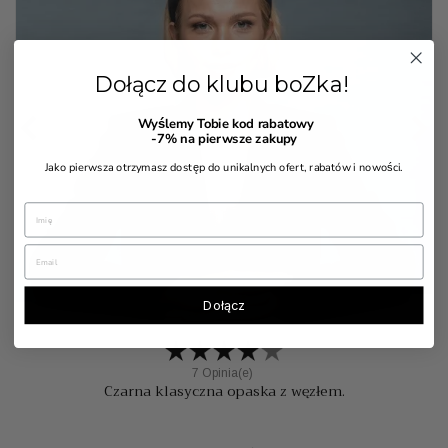
Dołącz do klubu boZka!


Wyślemy Tobie kod rabatowy
-7%
na pierwsze zakupy
Jako pierwsza otrzymasz dostęp do unikalnych ofert, rabatów i nowości.
Dołącz
7 Opinia(e)
Czarna klasyczna opaska z węzłem.