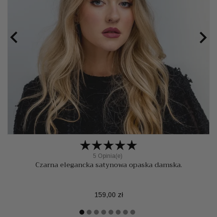


5 Opinia(e)
Czarna elegancka satynowa opaska damska.
Cena
159,00 zł