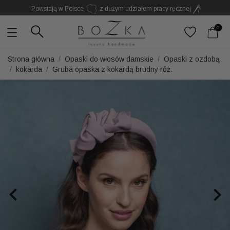
Powstają w Polsce
z dużym udziałem pracy ręcznej
Twój znak rozpoznawczy. Nie kolejny dodatek
0
Strona główna
Opaski do włosów damskie
Opaski z ozdobą
kokarda
Gruba opaska z kokardą brudny róż.

