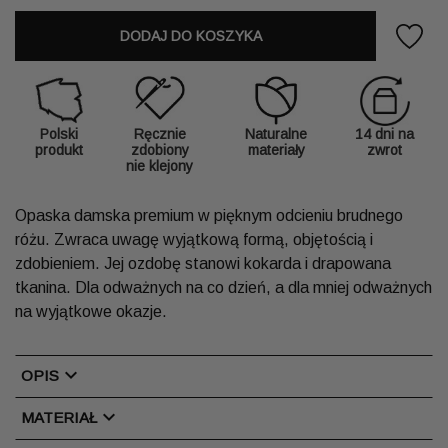
DODAJ DO KOSZYKA
Polski
Ręcznie
Naturalne
14 dni na
produkt
zdobiony
materiały
zwrot
nie klejony
Opaska damska premium w pięknym odcieniu brudnego
różu. Zwraca uwagę wyjątkową formą, objętością i
zdobieniem. Jej ozdobę stanowi kokarda i drapowana
tkanina. Dla odważnych na co dzień, a dla mniej odważnych
na wyjątkowe okazje.
chevron_right
OPIS
chevron_right
MATERIAŁ