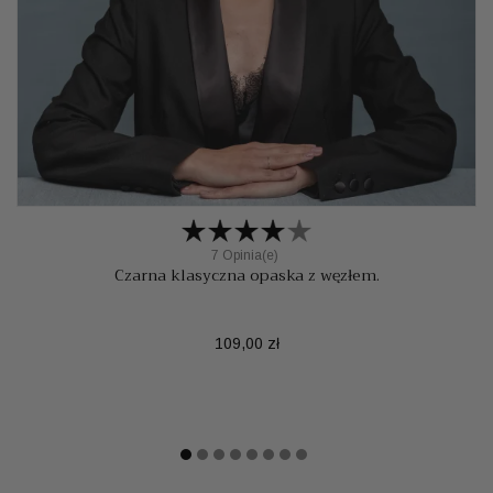
7 Opinia(e)
Czarna klasyczna opaska z węzłem.
Cena
109,00 zł