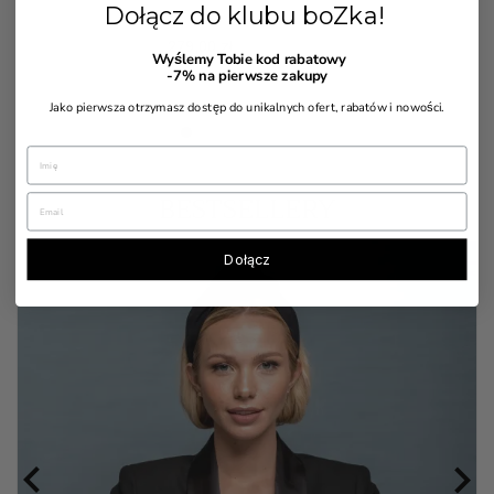
Dołącz do klubu boZka!
329,00 zł
Cena
Cena
279,00 zł
Wyślemy Tobie kod rabatowy
podstawowa
-7%
na pierwsze zakupy
Jako pierwsza otrzymasz dostęp do unikalnych ofert, rabatów i nowości.
BESTSELLERY
Dołącz

