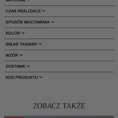
chevron_right
CZAS REALIZACJI
chevron_right
SPOSÓB MOCOWANIA
chevron_right
KOLOR
chevron_right
SKŁAD TKANINY
chevron_right
WZÓR
chevron_right
DOSTAWA
chevron_right
KOD PRODUKTU
ZOBACZ TAKŻE