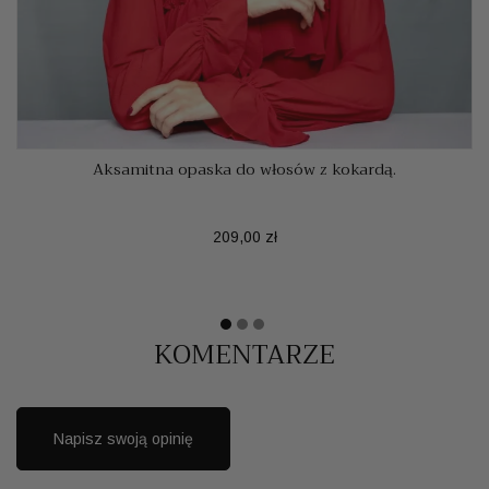
Aksamitna opaska do włosów z kokardą.
Cena
209,00 zł
KOMENTARZE
Napisz swoją opinię