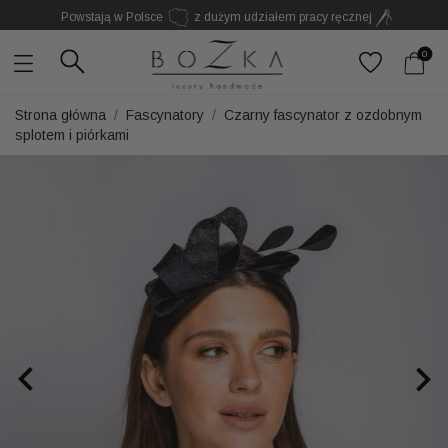
Powstają w Polsce
z dużym udziałem pracy ręcznej
Twój znak rozpoznawczy. Nie kolejny dodatek
0
Strona główna
Fascynatory
Czarny fascynator z ozdobnym
splotem i piórkami

