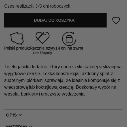
Czas realizacji: 3-5 dni roboczych
DODAJ DO KOSZYKA
Polski produkt
Ręcznie szyty
14 dni na zwrot
nie klejony
To elegancki dodatek, który doda szyku każdej stylizacji na
wyjątkowe okazje. Lekka konstrukcja i ozdobny splot z
subtelnymi piórkami sprawiają, że idealnie komponuje się z
wieczorową lub koktajlową kreacją. Doskonały wybór na
wesela, bankiety i uroczyste wydarzenia.
chevron_right
OPIS
chevron_right
MATERIAŁ