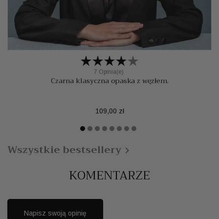
7 Opinia(e)
Czarna klasyczna opaska z węzłem.
Cena
109,00 zł
Wszystkie bestsellery

KOMENTARZE
Napisz swoją opinię