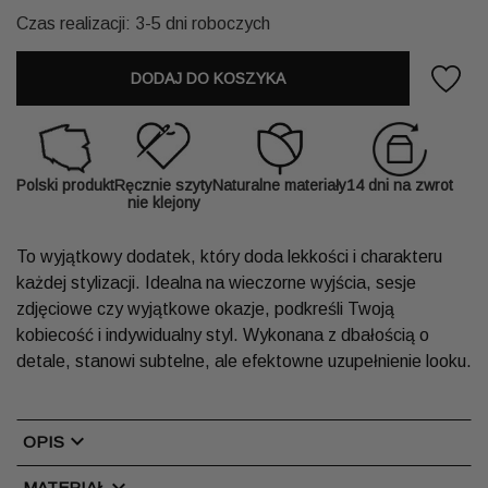
Czas realizacji: 3-5 dni roboczych
DODAJ DO KOSZYKA
Polski produkt
Ręcznie szyty
Naturalne materiały
14 dni na zwrot
nie klejony
To wyjątkowy dodatek, który doda lekkości i charakteru
każdej stylizacji. Idealna na wieczorne wyjścia, sesje
zdjęciowe czy wyjątkowe okazje, podkreśli Twoją
kobiecość i indywidualny styl. Wykonana z dbałością o
detale, stanowi subtelne, ale efektowne uzupełnienie looku.
chevron_right
OPIS
chevron_right
MATERIAŁ