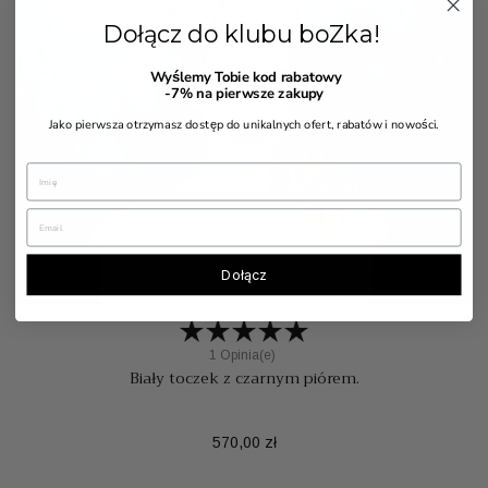
Dołącz do klubu boZka!


Wyślemy Tobie kod rabatowy
-7%
na pierwsze zakupy
Jako pierwsza otrzymasz dostęp do unikalnych ofert, rabatów i nowości.
Dołącz
1 Opinia(e)
Biały toczek z czarnym piórem.
Cena
570,00 zł