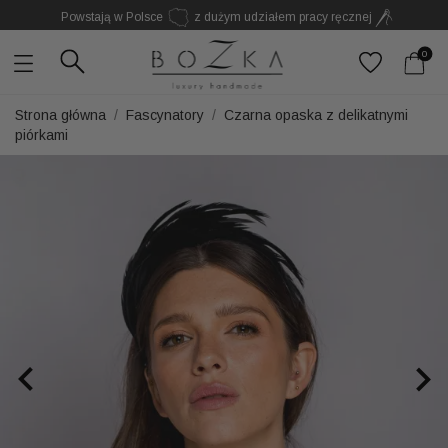
Powstają w Polsce
z dużym udziałem pracy ręcznej
Twój znak rozpoznawczy. Nie kolejny dodatek
0
Strona główna
Fascynatory
Czarna opaska z delikatnymi
piórkami

