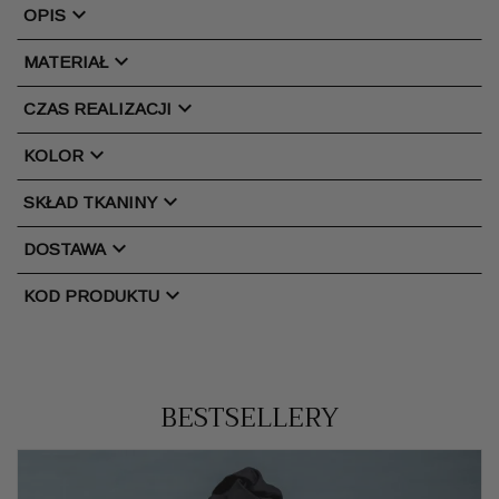
chevron_right
OPIS
chevron_right
MATERIAŁ
chevron_right
CZAS REALIZACJI
chevron_right
KOLOR
chevron_right
SKŁAD TKANINY
chevron_right
DOSTAWA
chevron_right
KOD PRODUKTU
BESTSELLERY