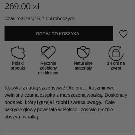
269,00 zł
Czas realizacji: 5-7 dni roboczych
DODAJ DO KOSZYKA
Polski
Ręcznie
Naturalne
14 dni na
produkt
zdobiony
materiały
zwrot
nie klejony
Klasyka z nutką szaleństwa! Oto ona... kaszmirowo-
wełniana czarna czapka z marszczoną woalką. Doskonały
dodatek, który i grzeje i zdobi i zwraca uwagę. Całe
nakrycie głowy powstało w Polsce i zostało ręcznie
obszyte woalką.