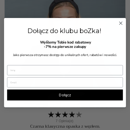
Dołącz do klubu boZka!
Wyślemy Tobie kod rabatowy


-7%
na pierwsze zakupy
Jako pierwsza otrzymasz dostęp do unikalnych ofert, rabatów i nowości.
Dołącz
7 Opinia(e)
Czarna klasyczna opaska z węzłem.