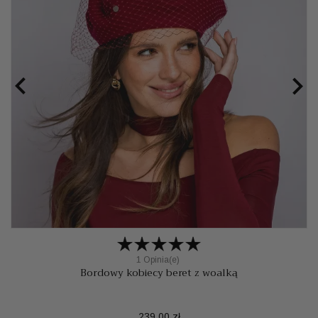


1 Opinia(e)
Bordowy kobiecy beret z woalką
Cena
239,00 zł