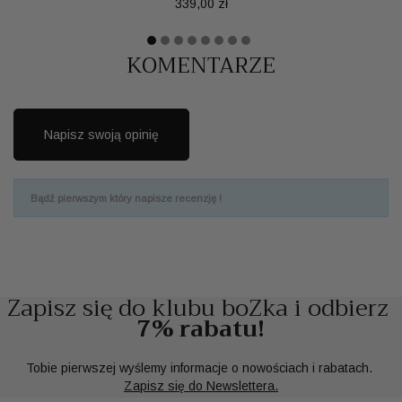
Cena
339,00 zł
KOMENTARZE
Napisz swoją opinię
Bądź pierwszym który napisze recenzję !
Zapisz się do klubu boZka i odbierz
7% rabatu!
Tobie pierwszej wyślemy informacje o nowościach i rabatach.
Zapisz się do Newslettera.