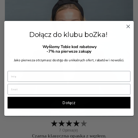
Dołącz do klubu boZka!
Wyślemy Tobie kod rabatowy


-7%
na pierwsze zakupy
Jako pierwsza otrzymasz dostęp do unikalnych ofert, rabatów i nowości.
Dołącz
7 Opinia(e)
Czarna klasyczna opaska z węzłem.