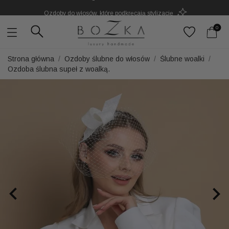
Ozdoby do włosów, które podkręcają stylizację
Powstają w Polsce
z dużym udziałem pracy ręcznej
0
Twój znak rozpoznawczy. Nie kolejny dodatek
Strona główna
Ozdoby ślubne do włosów
Ślubne woalki
Ozdoba ślubna supeł z woalką.

