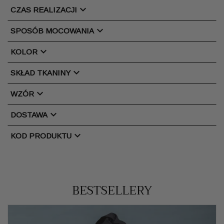
chevron_right
CZAS REALIZACJI
chevron_right
SPOSÓB MOCOWANIA
chevron_right
KOLOR
chevron_right
SKŁAD TKANINY
chevron_right
WZÓR
chevron_right
DOSTAWA
chevron_right
KOD PRODUKTU
BESTSELLERY