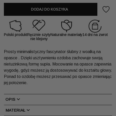
DODAJ DO KOSZYKA
Polski produkt
Ręcznie szyty
Naturalne materiały
14 dni na zwrot
nie klejony
Prosty minimalistyczny fascynator ślubny z woalką na
opasce . Dzięki usztywnieniu ozdoba zachowuje swoją
nietuzinkową formę supła. Mocowanie na opasce zapewnia
wygodę, gdyż możesz ją dostosowywać do kształtu głowy.
Ponad to ozdobę możesz przesuwać po opasce zmieniając
jej położenie.
chevron_right
OPIS
chevron_right
MATERIAŁ