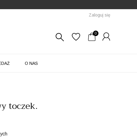
Zaloguj się
0
EDAŻ
O NAS
y toczek.
zych