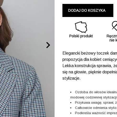
DODAJ DO KOSZYKA
Polski produkt
Ręczn
nie 

Elegancki beżowy toczek dams
propozycja dla kobiet ceniąc
Lekka konstrukcja sprawia, ż
się na głowie, pięknie dopełni
stylizacje.
Ozdoba do włosów idealna 
modowej codziennej stylizacji
Przykuwa uwagę, sprawi, ż
Całkowicie odmienia styliz
Podkreśla ważność impre