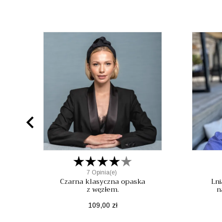

7 Opinia(e)
Czarna klasyczna opaska
Lni
z węzłem.
n
Cena
109,00 zł