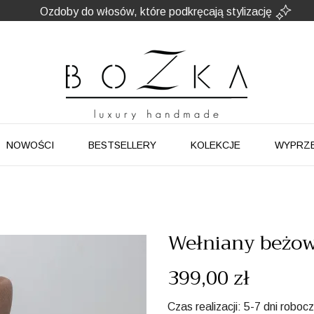
Powstają w Polsce
z dużym udziałem pracy ręcznej
Twój znak rozpoznawczy. Nie kolejny dodatek
NOWOŚCI
BESTSELLERY
KOLEKCJE
WYPRZ
Wełniany beżow
399,00 zł
Czas realizacji: 5-7 dni roboc