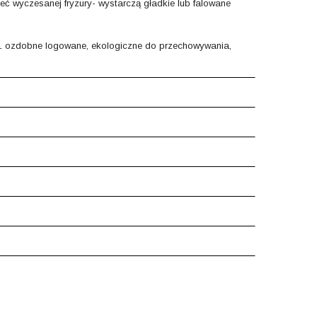
eć wyczesanej fryzury- wystarczą gładkie lub falowane
 ozdobne logowane, ekologiczne do przechowywania,