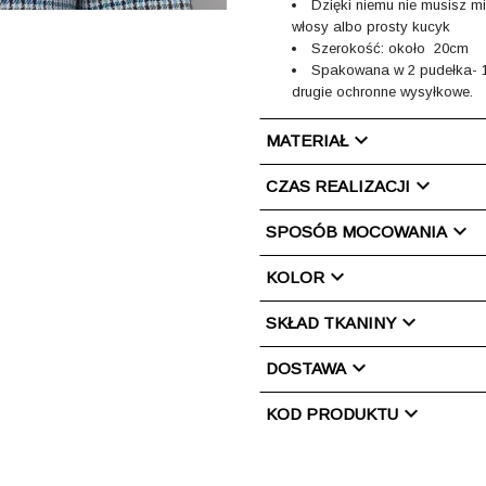
Dzięki niemu nie musisz mi
włosy albo prosty kucyk
Szerokość: około 20cm
Spakowana w 2 pudełka- 1
drugie ochronne wysyłkowe.
chevron_right
MATERIAŁ
chevron_right
CZAS REALIZACJI
chevron_right
SPOSÓB MOCOWANIA
chevron_right
KOLOR
chevron_right
SKŁAD TKANINY
chevron_right
DOSTAWA
chevron_right
KOD PRODUKTU