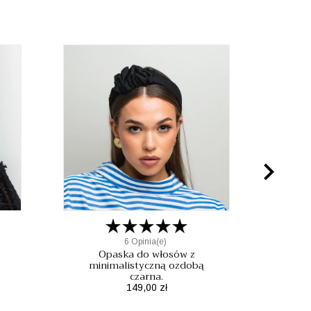

6 Opinia(e)
Opaska do włosów z
minimalistyczną ozdobą
czarna.
Mo
Cena
149,00 zł