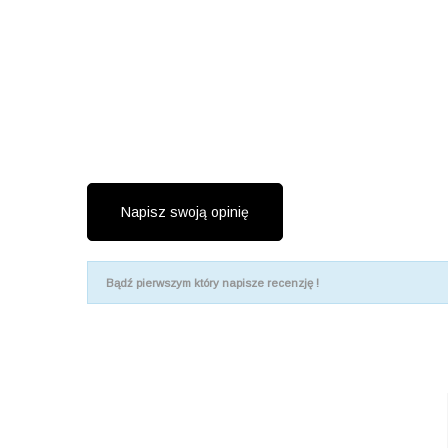
Napisz swoją opinię
Bądź pierwszym który napisze recenzję !