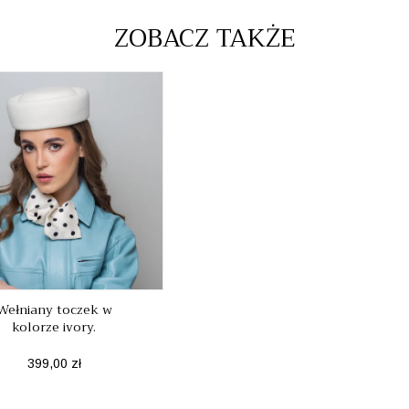
ZOBACZ TAKŻE
Wełniany toczek w
kolorze ivory.
Cena
399,00 zł