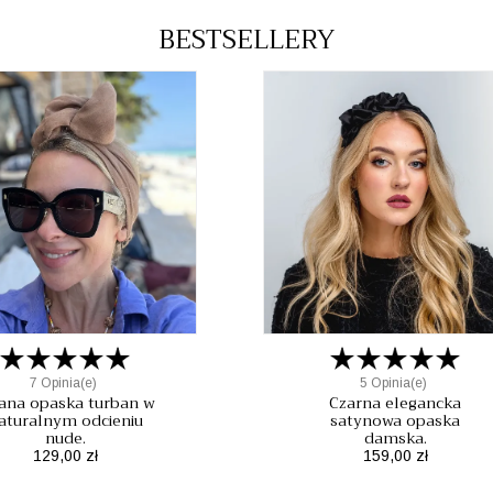
BESTSELLERY
7 Opinia(e)
5 Opinia(e)
ana opaska turban w
Czarna elegancka
aturalnym odcieniu
satynowa opaska
nude.
damska.
Cena
Cena
129,00 zł
159,00 zł