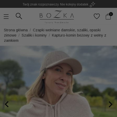
Twój znak rozpoznawczy. Nie kolejny dodatek
0
Strona główna
Czapki wełniane damskie, szaliki, opaski
zimowe
Szaliki i kominy
Kapturo-komin beżowy z wełny z
zamkiem

