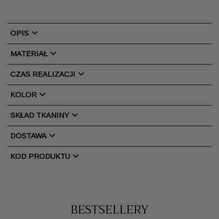
chevron_right
OPIS
chevron_right
MATERIAŁ
chevron_right
CZAS REALIZACJI
chevron_right
KOLOR
chevron_right
SKŁAD TKANINY
chevron_right
DOSTAWA
chevron_right
KOD PRODUKTU
BESTSELLERY