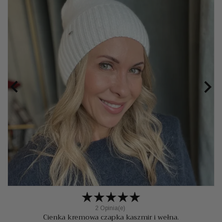


2 Opinia(e)
Cienka kremowa czapka kaszmir i wełna.