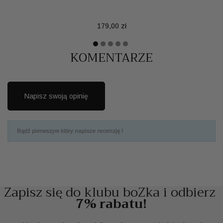
Cena
179,00 zł
KOMENTARZE
Napisz swoją opinię
Bądź pierwszym który napisze recenzję !
Zapisz się do klubu boZka i odbierz
7% rabatu!