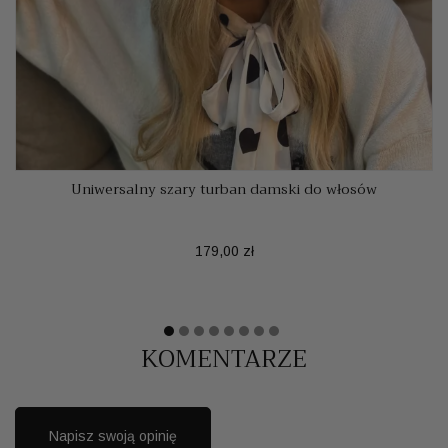
Uniwersalny szary turban damski do włosów
Cena
179,00 zł
KOMENTARZE
Napisz swoją opinię