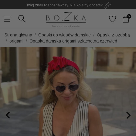
Twój znak rozpoznawczy. Nie kolejny dodatek
0
Strona główna
Opaski do włosów damskie
Opaski z ozdobą
origami
Opaska damska origami szlachetna czerwień

