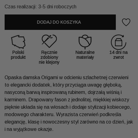
Czas realizacji: 3-5 dni roboczych
DODAJ DO KOSZYKA
Polski
Ręcznie
Naturalne
14 dni na
produkt
zdobiony
materiały
zwrot
nie klejony
Opaska damska Origami w odcieniu szlachetnej czerwieni
to elegancki dodatek, który przyciąga uwagę głęboką,
nasyconą barwą inspirowaną rubinem, dojrzałą wiśnią i
karminem. Drapowany fason z jednolitej, miękkiej wiskozy
pięknie układa się na włosach i dodaje stylizacji kobiecego,
modowego charakteru. Wyrazista czerwień podkreśla
elegancję, klasę i nowoczesny styl zarówno na co dzień, jak
i na wyjątkowe okazje.