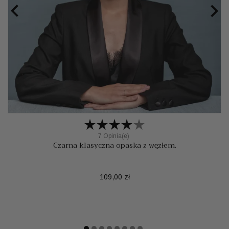


7 Opinia(e)
Czarna klasyczna opaska z węzłem.
Cena
109,00 zł