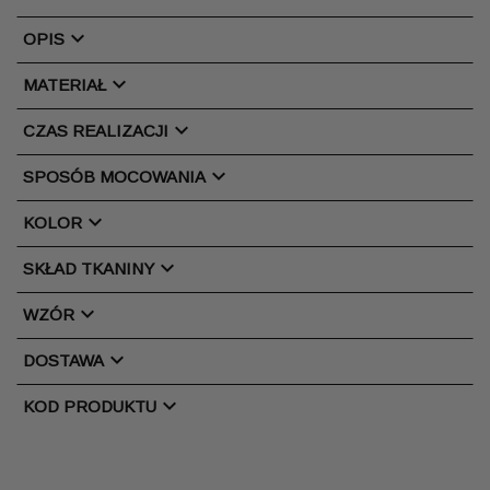
chevron_right
OPIS
chevron_right
MATERIAŁ
chevron_right
CZAS REALIZACJI
chevron_right
SPOSÓB MOCOWANIA
chevron_right
KOLOR
chevron_right
SKŁAD TKANINY
chevron_right
WZÓR
chevron_right
DOSTAWA
chevron_right
KOD PRODUKTU