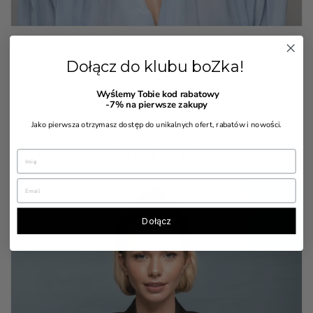
Opaska damska origami piaskowy ciepły beż
Dołącz do klubu boZka!
Cena
149,00 zł
Wyślemy Tobie kod rabatowy
-7%
na pierwsze zakupy
Jako pierwsza otrzymasz dostęp do unikalnych ofert, rabatów i nowości.
BESTSELLERY
Dołącz