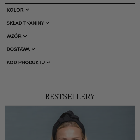
chevron_right
KOLOR
chevron_right
SKŁAD TKANINY
chevron_right
WZÓR
chevron_right
DOSTAWA
chevron_right
KOD PRODUKTU
BESTSELLERY