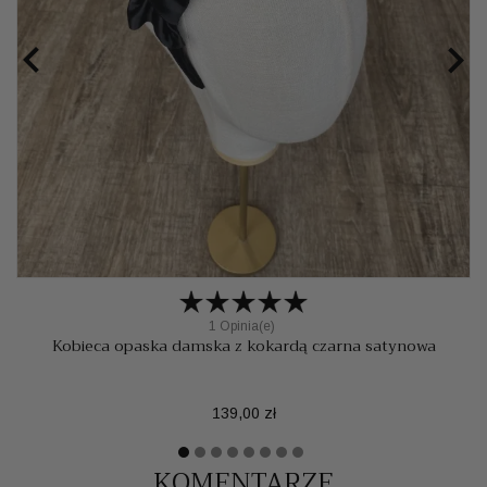


1 Opinia(e)
Kobieca opaska damska z kokardą czarna satynowa
Cena
139,00 zł
KOMENTARZE