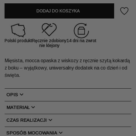
DODAJ DO KOSZYKA
Polski produkt
Ręcznie zdobiony
14 dni na zwrot
nie klejony
Mięsista, mocca opaska z wiskozy z ręcznie szytą kokardą
z boku – wyjątkowy, uniwersalny dodatek na co dzień i od
święta.
chevron_right
OPIS
chevron_right
MATERIAŁ
chevron_right
CZAS REALIZACJI
chevron_right
SPOSÓB MOCOWANIA