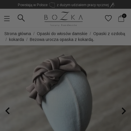
Powstają w Polsce
z dużym udziałem pracy ręcznej
Twój znak rozpoznawczy. Nie kolejny dodatek
0
Strona główna
Opaski do włosów damskie
Opaski z ozdobą
kokarda
Beżowa urocza opaska z kokardą.

