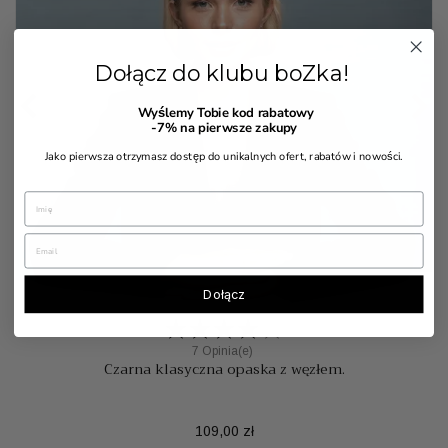
Dołącz do klubu boZka!


Wyślemy Tobie kod rabatowy
-7%
na pierwsze zakupy
Jako pierwsza otrzymasz dostęp do unikalnych ofert, rabatów i nowości.
Dołącz
7 Opinia(e)
Czarna klasyczna opaska z węzłem.
Cena
109,00 zł