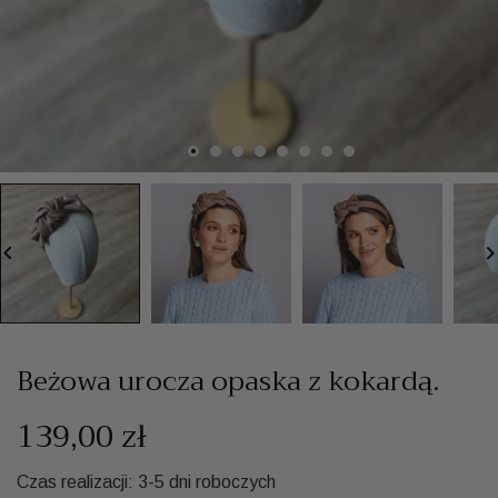
board_arrow_left
keyboard_arrow_
Beżowa urocza opaska z kokardą.
139,00 zł
Czas realizacji: 3-5 dni roboczych