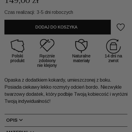
149,00 zł
Czas realizacji: 3-5 dni roboczych
DODAJ DO KOSZYKA
Polski
Ręcznie
Naturalne
14 dni na
produkt
zdobiony
materiały
zwrot
nie klejony
Opaska z dodatkiem kokardy, umieszczonej z boku.
Posiada ciekawy lekko rozmyty odcień bordo. Niezwykle
twarzowy dodatek, który podbije Twoją kobiecość i wyróżni
Twoją indywidualność!
chevron_right
OPIS