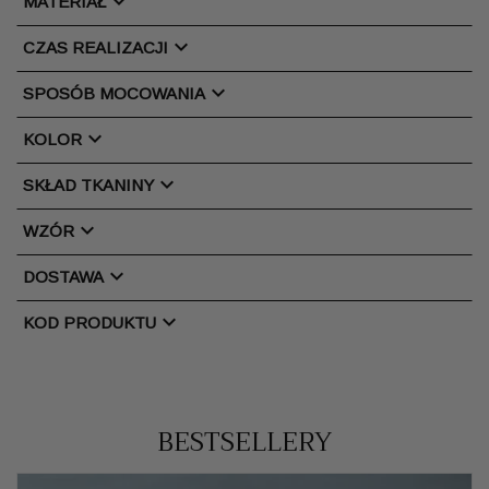
chevron_right
MATERIAŁ
chevron_right
CZAS REALIZACJI
chevron_right
SPOSÓB MOCOWANIA
chevron_right
KOLOR
chevron_right
SKŁAD TKANINY
chevron_right
WZÓR
chevron_right
DOSTAWA
chevron_right
KOD PRODUKTU
BESTSELLERY