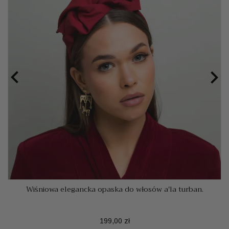


Wiśniowa elegancka opaska do włosów a'la turban.
Cena
199,00 zł