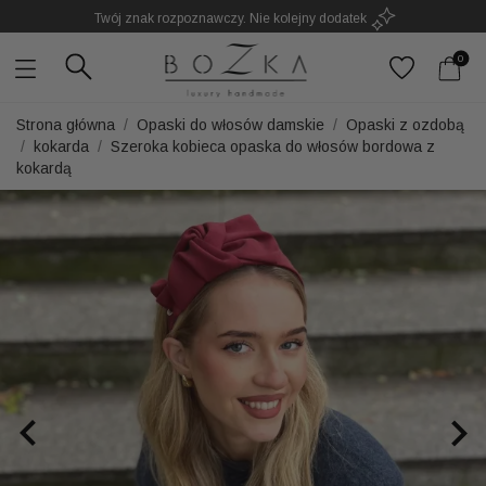
Twój znak rozpoznawczy. Nie kolejny dodatek
0
Strona główna
Opaski do włosów damskie
Opaski z ozdobą
kokarda
Szeroka kobieca opaska do włosów bordowa z
kokardą

