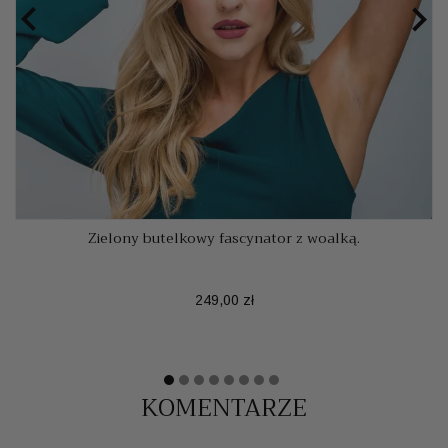


Zielony butelkowy fascynator z woalką.
Cena
249,00 zł
KOMENTARZE