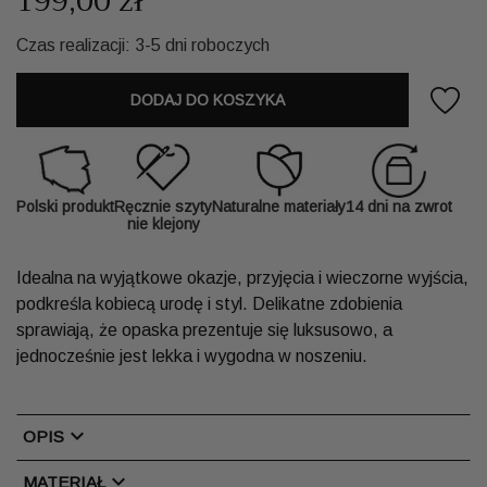
199,00 zł
Czas realizacji: 3-5 dni roboczych
DODAJ DO KOSZYKA
Polski produkt
Ręcznie szyty
Naturalne materiały
14 dni na zwrot
nie klejony
Idealna na wyjątkowe okazje, przyjęcia i wieczorne wyjścia,
podkreśla kobiecą urodę i styl. Delikatne zdobienia
sprawiają, że opaska prezentuje się luksusowo, a
jednocześnie jest lekka i wygodna w noszeniu.
chevron_right
OPIS
chevron_right
MATERIAŁ