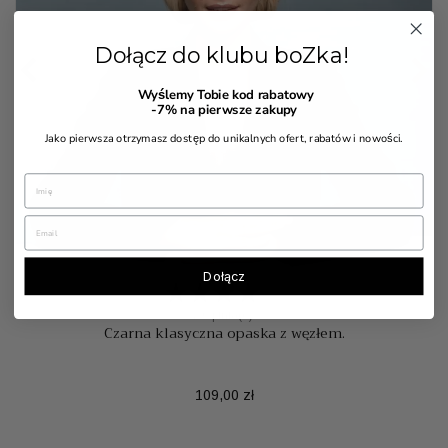
Dołącz do klubu boZka!


Wyślemy Tobie kod rabatowy
-7%
na pierwsze zakupy
Jako pierwsza otrzymasz dostęp do unikalnych ofert, rabatów i nowości.
Dołącz
7 Opinia(e)
Czarna klasyczna opaska z węzłem.
Cena
109,00 zł