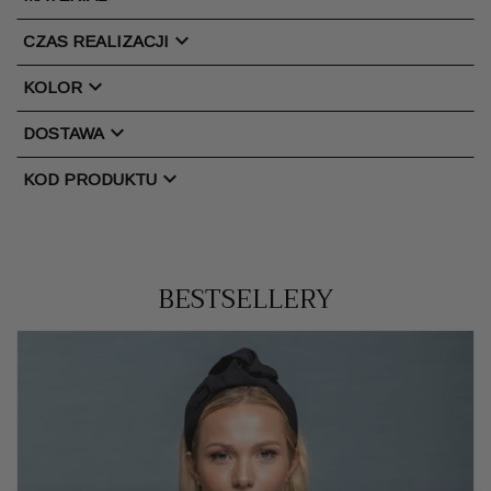
chevron_right
CZAS REALIZACJI
chevron_right
KOLOR
chevron_right
DOSTAWA
chevron_right
KOD PRODUKTU
BESTSELLERY