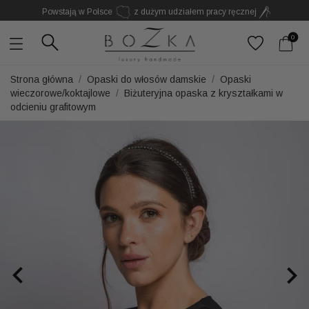
Powstają w Polsce
z dużym udziałem pracy ręcznej
Twój znak rozpoznawczy. Nie kolejny dodatek
0
Strona główna
Opaski do włosów damskie
Opaski
wieczorowe/koktajlowe
Biżuteryjna opaska z kryształkami w
odcieniu grafitowym

