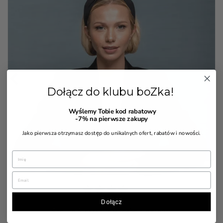


Dołącz do klubu boZka!
Wyślemy Tobie kod rabatowy
-7%
na pierwsze zakupy
Jako pierwsza otrzymasz dostęp do unikalnych ofert, rabatów i nowości.
7 Opinia(e)
Dołącz
Czarna klasyczna opaska z węzłem.