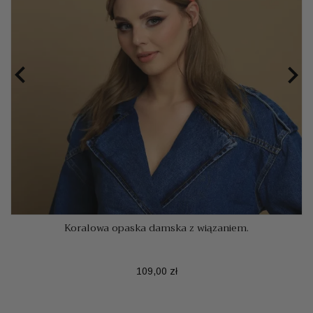


Koralowa opaska damska z wiązaniem.
Cena
109,00 zł