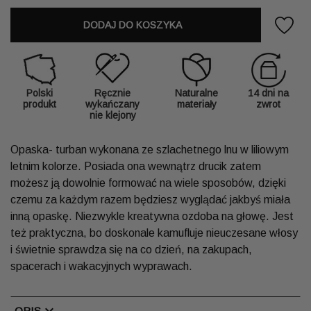
DODAJ DO KOSZYKA
Polski
Ręcznie
Naturalne
14 dni na
produkt
wykańczany
materiały
zwrot
nie klejony
Opaska- turban wykonana ze szlachetnego lnu w liliowym
letnim kolorze. Posiada ona wewnątrz drucik zatem
możesz ją dowolnie formować na wiele sposobów, dzięki
czemu za każdym razem będziesz wyglądać jakbyś miała
inną opaskę. Niezwykle kreatywna ozdoba na głowę. Jest
też praktyczna, bo doskonale kamufluje nieuczesane włosy
i świetnie sprawdza się na co dzień, na zakupach,
spacerach i wakacyjnych wyprawach.
chevron_right
OPIS