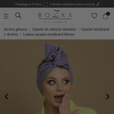
Powstają w Polsce
z dużym udziałem pracy ręcznej
Twój znak rozpoznawczy. Nie kolejny dodatek
0
Strona główna
Opaski do włosów damskie
Opaski twistband
z drutem
Lniana opaska twistband liliowa.

