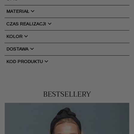
chevron_right
MATERIAŁ
chevron_right
CZAS REALIZACJI
chevron_right
KOLOR
chevron_right
DOSTAWA
chevron_right
KOD PRODUKTU
BESTSELLERY