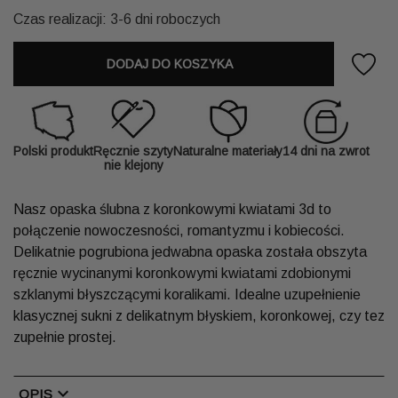
Czas realizacji: 3-6 dni roboczych
DODAJ DO KOSZYKA
Polski produkt
Ręcznie szyty
Naturalne materiały
14 dni na zwrot
nie klejony
Nasz opaska ślubna z koronkowymi kwiatami 3d to
połączenie nowoczesności, romantyzmu i kobiecości.
Delikatnie pogrubiona jedwabna opaska została obszyta
ręcznie wycinanymi koronkowymi kwiatami zdobionymi
szklanymi błyszczącymi koralikami. Idealne uzupełnienie
klasycznej sukni z delikatnym błyskiem, koronkowej, czy tez
zupełnie prostej.
chevron_right
OPIS