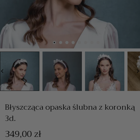
board_arrow_left
keyboard_arrow_
Błyszcząca opaska ślubna z koronką
3d.
349,00 zł