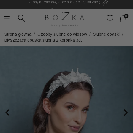
Powstają w Polsce
z dużym udziałem pracy ręcznej
Twój znak rozpoznawczy. Nie kolejny dodatek
0
Strona główna
Ozdoby ślubne do włosów
Ślubne opaski
Błyszcząca opaska ślubna z koronką 3d.

