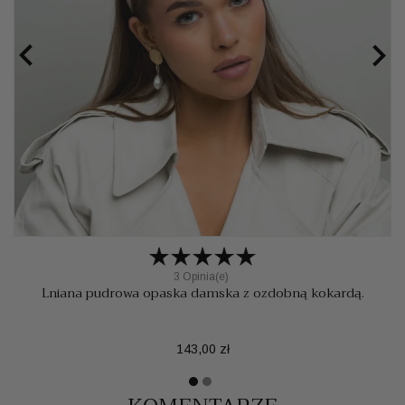


3 Opinia(e)
Lniana pudrowa opaska damska z ozdobną kokardą.
Cena
143,00 zł