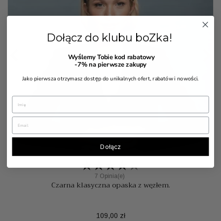
Dołącz do klubu boZka!


Wyślemy Tobie kod rabatowy
-7%
na pierwsze zakupy
Jako pierwsza otrzymasz dostęp do unikalnych ofert, rabatów i nowości.
Dołącz
7 Opinia(e)
Czarna klasyczna opaska z węzłem.
Cena
109,00 zł