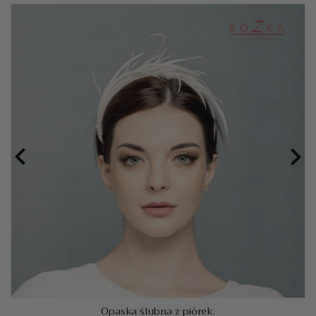


Opaska ślubna z piórek.