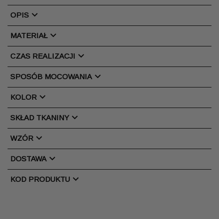
chevron_right
OPIS
chevron_right
MATERIAŁ
chevron_right
CZAS REALIZACJI
chevron_right
SPOSÓB MOCOWANIA
chevron_right
KOLOR
chevron_right
SKŁAD TKANINY
chevron_right
WZÓR
chevron_right
DOSTAWA
chevron_right
KOD PRODUKTU