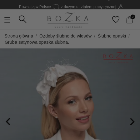
Powstają w Polsce
z dużym udziałem pracy ręcznej
Twój znak rozpoznawczy. Nie kolejny dodatek
0
Strona główna
Ozdoby ślubne do włosów
Ślubne opaski
Gruba satynowa opaska ślubna.

