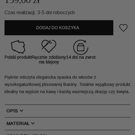
159,00 zł
Czas realizacji: 3-5 dni roboczych
DODAJ DO KOSZYKA
Polski produkt
Ręcznie zdobiony
14 dni na zwrot
nie klejony
Pięknie odszyta elegancka opaska do włosów z
wysokogatunkowej plisowanej tkaniny. Totalnie wyjątkowy produkt
idealny na wyjście na kawę i każdą ważniejszą okazję czy święta.
chevron_right
OPIS
chevron_right
MATERIAŁ