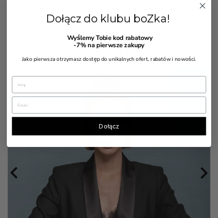
116,00 zł
Cena
Cena
107,00 zł
podstawowa
Dołącz do klubu boZka!
Wyślemy Tobie kod rabatowy
-7%
na pierwsze zakupy
BESTSELLERY
Jako pierwsza otrzymasz dostęp do unikalnych ofert, rabatów i nowości.
Dołącz

