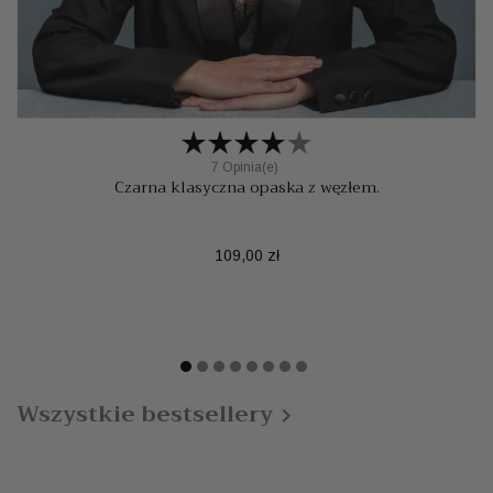
7 Opinia(e)
Czarna klasyczna opaska z węzłem.
Cena
109,00 zł
Wszystkie bestsellery
