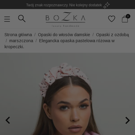
Powstają w Polsce
z dużym udziałem pracy ręcznej
Twój znak rozpoznawczy. Nie kolejny dodatek
0
Strona główna
Opaski do włosów damskie
Opaski z ozdobą
marszczona
Elegancka opaska pastelowa różowa w
kropeczki.

