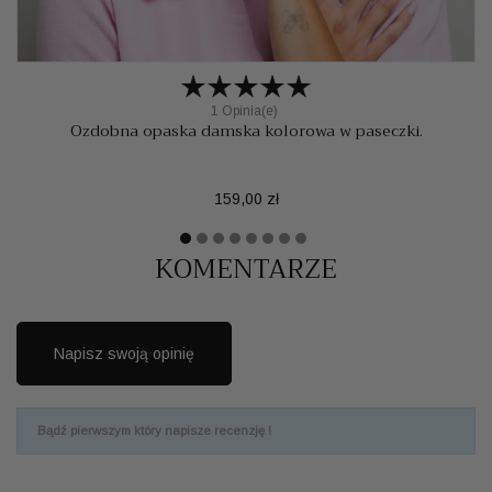
1 Opinia(e)
Ozdobna opaska damska kolorowa w paseczki.
Cena
159,00 zł
KOMENTARZE
Napisz swoją opinię
Bądź pierwszym który napisze recenzję !