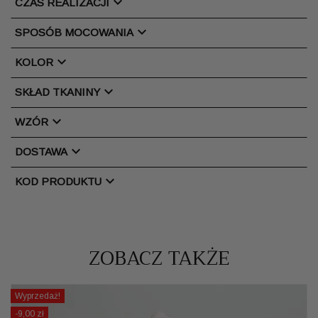
chevron_right
CZAS REALIZACJI
chevron_right
SPOSÓB MOCOWANIA
chevron_right
KOLOR
chevron_right
SKŁAD TKANINY
chevron_right
WZÓR
chevron_right
DOSTAWA
chevron_right
KOD PRODUKTU
ZOBACZ TAKŻE
Wyprzedaż!
-9,00 zł