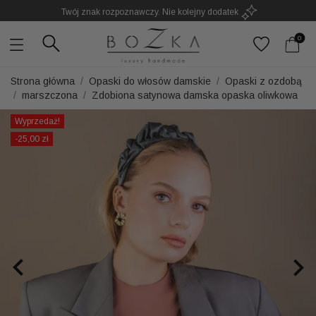
Twój znak rozpoznawczy. Nie kolejny dodatek
0
Strona główna
Opaski do włosów damskie
Opaski z ozdobą
marszczona
Zdobiona satynowa damska opaska oliwkowa
Wyprzedaż!
-25,00 zł

