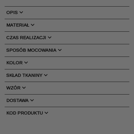
chevron_right
OPIS
chevron_right
MATERIAŁ
chevron_right
CZAS REALIZACJI
chevron_right
SPOSÓB MOCOWANIA
chevron_right
KOLOR
chevron_right
SKŁAD TKANINY
chevron_right
WZÓR
chevron_right
DOSTAWA
chevron_right
KOD PRODUKTU