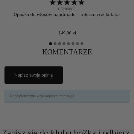
1 Opinia(e)
Opaska do włosów handmade – mleczna czekolada.
Cena
149,00 zł
KOMENTARZE
Napisz swoją opinię
Bądź pierwszym który napisze recenzję !
Zapisz się do klubu boZka i odbierz