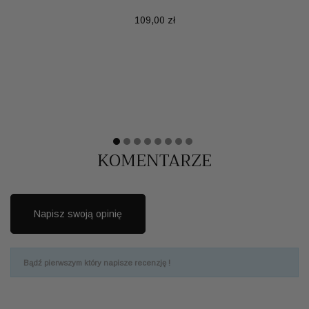
Cena
109,00 zł
KOMENTARZE
Napisz swoją opinię
Bądź pierwszym który napisze recenzję !