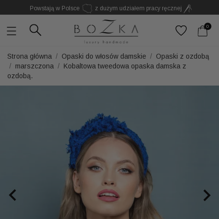
Powstają w Polsce
z dużym udziałem pracy ręcznej
Twój znak rozpoznawczy. Nie kolejny dodatek
0
Strona główna
Opaski do włosów damskie
Opaski z ozdobą
marszczona
Kobaltowa tweedowa opaska damska z
ozdobą.

