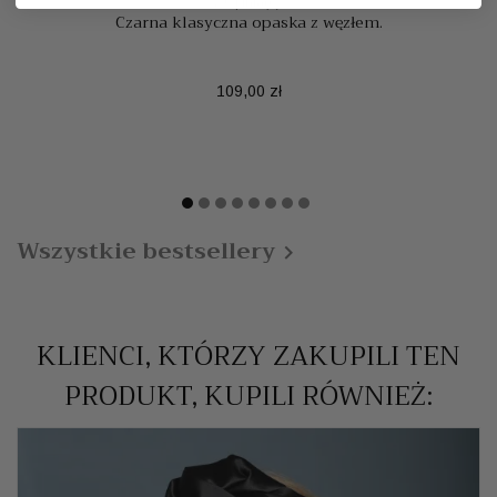
7 Opinia(e)
Czarna klasyczna opaska z węzłem.
Cena
109,00 zł
Wszystkie bestsellery

KLIENCI, KTÓRZY ZAKUPILI TEN
PRODUKT, KUPILI RÓWNIEŻ: