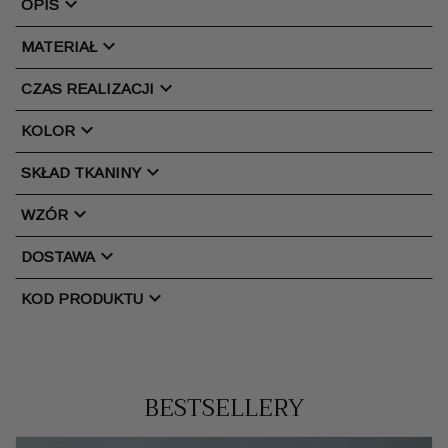
chevron_right
OPIS
chevron_right
MATERIAŁ
chevron_right
CZAS REALIZACJI
chevron_right
KOLOR
chevron_right
SKŁAD TKANINY
chevron_right
WZÓR
chevron_right
DOSTAWA
chevron_right
KOD PRODUKTU
BESTSELLERY