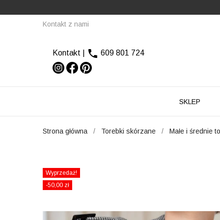
Kontakt z nami

Kontakt
|
609 801 724
SKLEP
Strona główna
Torebki skórzane
Małe i średnie t
Wyprzedaż!
-50,00 zł