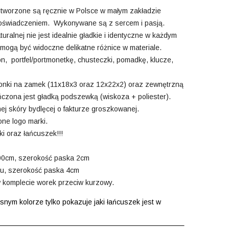
 tworzone są ręcznie w Polsce w małym zakładzie
doświadczeniem. Wykonywane są z sercem i pasją.
aturalnej nie jest idealnie gładkie i identyczne w każdym
 mogą być widoczne delikatne różnice w materiale.
on, portfel/portmonetkę, chusteczki, pomadkę, klucze,
onki na zamek (11x18x3 oraz 12x22x2) oraz zewnętrzną
ńczona jest gładką podszewką (wiskoza + poliester).
ej skóry bydlęcej o fakturze groszkowanej.
one logo marki.
i oraz łańcuszek!!!
100cm, szerokość paska 2cm
łu, szerokość paska 4cm
 komplecie worek przeciw kurzowy.
nym kolorze tylko pokazuje jaki łańcuszek jest w