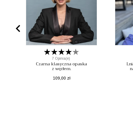

7 Opinia(e)
Czarna klasyczna opaska
Lni
z węzłem.
n
Cena
109,00 zł