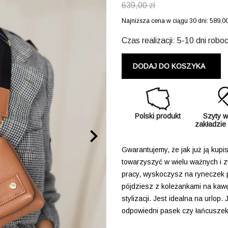
639,00 zł
Najniższa cena w ciągu 30 dni:
589,00
Czas realizacji: 5-10 dni robo
DODAJ DO KOSZYKA
Polski produkt
Szyty w
zakładzie

Gwarantujemy, że jak już ją kupis
towarzyszyć w wielu ważnych i z
pracy, wyskoczysz na ryneczek 
pójdziesz z koleżankami na kawę
stylizacji. Jest idealna na urlop
odpowiedni pasek czy łańcuszek