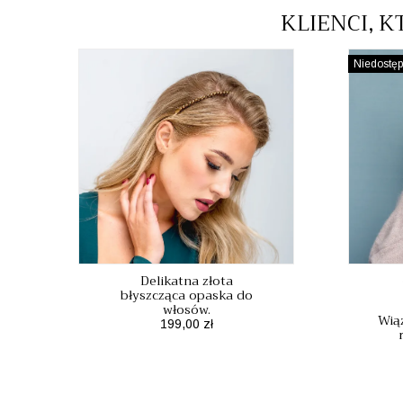
KLIENCI, K
Niedostę
Delikatna złota
błyszcząca opaska do
włosów.
Wią
Cena
199,00 zł