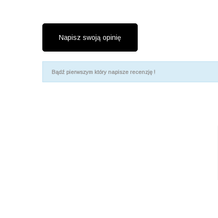
Napisz swoją opinię
Bądź pierwszym który napisze recenzję !