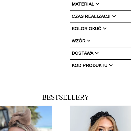
chevron_right
MATERIAŁ
chevron_right
CZAS REALIZACJI
chevron_right
KOLOR OKUĆ
chevron_right
WZÓR
chevron_right
DOSTAWA
chevron_right
KOD PRODUKTU
BESTSELLERY