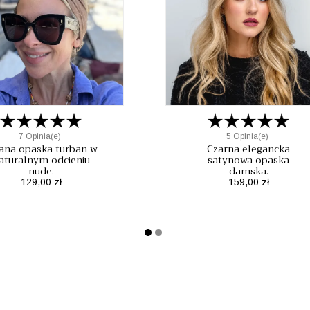
7 Opinia(e)
5 Opinia(e)
ana opaska turban w
Czarna elegancka
aturalnym odcieniu
satynowa opaska
nude.
damska.
Cena
Cena
129,00 zł
159,00 zł