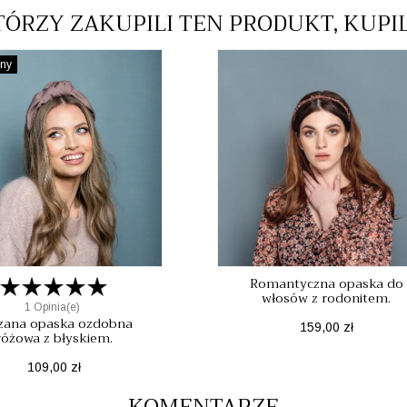
TÓRZY ZAKUPILI TEN PRODUKT, KUPI
pny
Romantyczna opaska do
włosów z rodonitem.
1 Opinia(e)
zana opaska ozdobna
Cena
159,00 zł
różowa z błyskiem.
Cena
109,00 zł