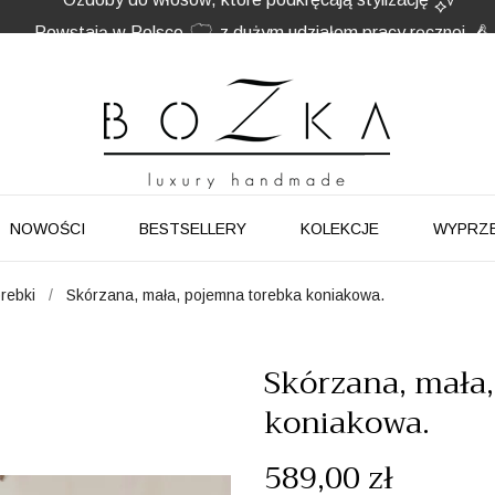
Powstają w Polsce
z dużym udziałem pracy ręcznej
Twój znak rozpoznawczy. Nie kolejny dodatek
NOWOŚCI
BESTSELLERY
KOLEKCJE
WYPRZ
orebki
Skórzana, mała, pojemna torebka koniakowa.
Skórzana, mała
koniakowa.
589,00 zł