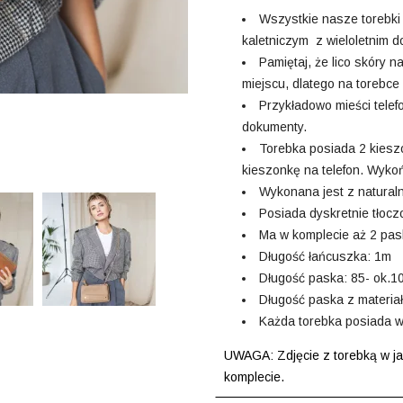
Wszystkie nasze torebki
kaletniczym z wieloletnim 
Pamiętaj, że lico skóry n
miejscu, dlatego na torebce
Przykładowo mieści telef
dokumenty.
Torebka posiada 2 kiesz
kieszonkę na telefon. Wyko
Wykonana jest z naturaln
Posiada dyskretnie tłocz
Ma w komplecie aż 2 pask
Długość łańcuszka: 1m
Długość paska: 85- ok.
Długość paska z materia
Każda torebka posiada w
UWAGA: Zdjęcie z torebką w jas
komplecie.