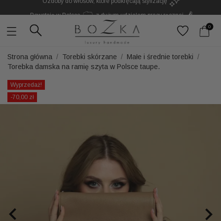
Powstają w Polsce
z dużym udziałem pracy ręcznej
Twój znak rozpoznawczy. Nie kolejny dodatek
0
Strona główna
Torebki skórzane
Małe i średnie torebki
Torebka damska na ramię szyta w Polsce taupe.
Wyprzedaż!
-70,00 zł

