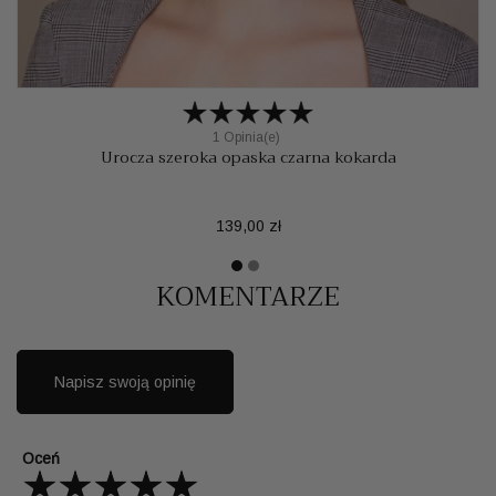
1 Opinia(e)
Urocza szeroka opaska czarna kokarda
Cena
139,00 zł
KOMENTARZE
Napisz swoją opinię
Oceń