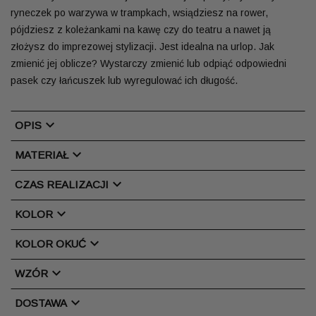
ryneczek po warzywa w trampkach, wsiądziesz na rower,
pójdziesz z koleżankami na kawę czy do teatru a nawet ją
złożysz do imprezowej stylizacji. Jest idealna na urlop.
Jak
zmienić jej oblicze? Wystarczy zmienić lub odpiąć odpowiedni
pasek czy łańcuszek lub wyregulować ich długość.
chevron_right
OPIS
chevron_right
MATERIAŁ
chevron_right
CZAS REALIZACJI
chevron_right
KOLOR
chevron_right
KOLOR OKUĆ
chevron_right
WZÓR
chevron_right
DOSTAWA