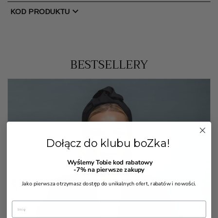
chevron_right
KOD PRODUKTU
BESTSELLERY
Dołącz do klubu boZka!
Wyślemy Tobie kod rabatowy
-7%
na pierwsze zakupy


Jako pierwsza otrzymasz dostęp do unikalnych ofert, rabatów i nowości.