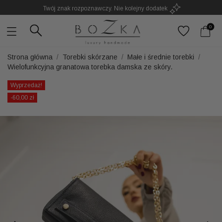
Twój znak rozpoznawczy. Nie kolejny dodatek
0
Strona główna
Torebki skórzane
Małe i średnie torebki
Wielofunkcyjna granatowa torebka damska ze skóry.
Wyprzedaż!
-60,00 zł