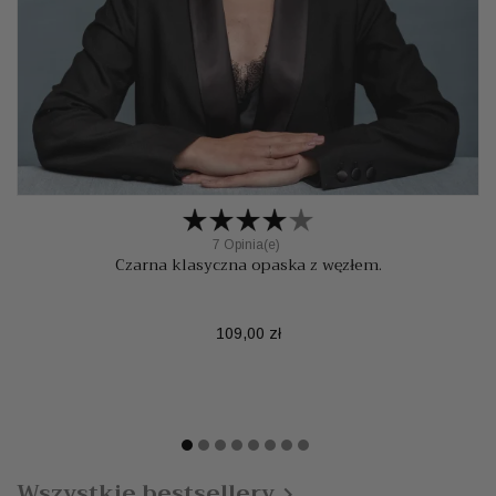
7 Opinia(e)
Czarna klasyczna opaska z węzłem.
Cena
109,00 zł
Wszystkie bestsellery
