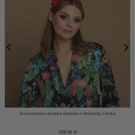


Amarantowa opaska damska z kokardą z boku.
Cena
139,00 zł