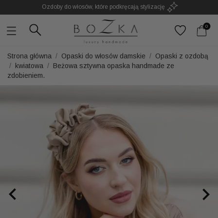
Powstają w Polsce
z dużym udziałem pracy ręcznej
Twój znak rozpoznawczy. Nie kolejny dodatek
0
Strona główna
Opaski do włosów damskie
Opaski z ozdobą
kwiatowa
Beżowa sztywna opaska handmade ze
zdobieniem.

