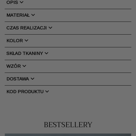
chevron_right
OPIS
chevron_right
MATERIAŁ
chevron_right
CZAS REALIZACJI
chevron_right
KOLOR
chevron_right
SKŁAD TKANINY
chevron_right
WZÓR
chevron_right
DOSTAWA
chevron_right
KOD PRODUKTU
BESTSELLERY