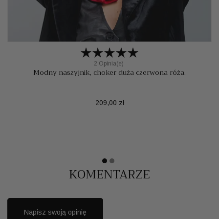
2 Opinia(e)
Modny naszyjnik, choker duża czerwona róża.
Cena
209,00 zł
KOMENTARZE
Napisz swoją opinię