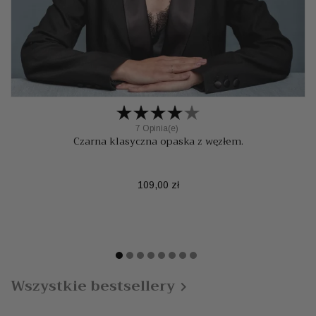
7 Opinia(e)
Czarna klasyczna opaska z węzłem.
Cena
109,00 zł
Wszystkie bestsellery
