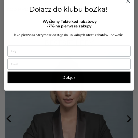
Dołącz do klubu boZka!
chevron_right
KOD PRODUKTU
Wyślemy Tobie kod rabatowy
-7%
na pierwsze zakupy
Jako pierwsza otrzymasz dostęp do unikalnych ofert, rabatów i nowości.
BESTSELLERY
Dołącz

