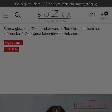
Powstają w Polsce
z dużym udziałem pracy ręcznej
Twój znak rozpoznawczy. Nie kolejny dodatek
0
Strona główna
Torebki skórzane
Torebki kopertówki na
łańcuszku
Czerwona kopertówka z kokardą.
Wyprzedaż!
-70,00 zł