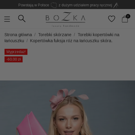
Powstają w Polsce
z dużym udziałem pracy ręcznej
Twój znak rozpoznawczy. Nie kolejny dodatek
0
Strona główna
Torebki skórzane
Torebki kopertówki na
łańcuszku
Kopertówka fuksja róż na łańcuszku skóra.
Wyprzedaż!
-60,00 zł