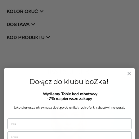
chevron_right
KOLOR OKUĆ
chevron_right
DOSTAWA
chevron_right
KOD PRODUKTU
BESTSELLERY
Dołącz do klubu boZka!
Wyślemy Tobie kod rabatowy
-7%
na pierwsze zakupy
Jako pierwsza otrzymasz dostęp do unikalnych ofert, rabatów i nowości.