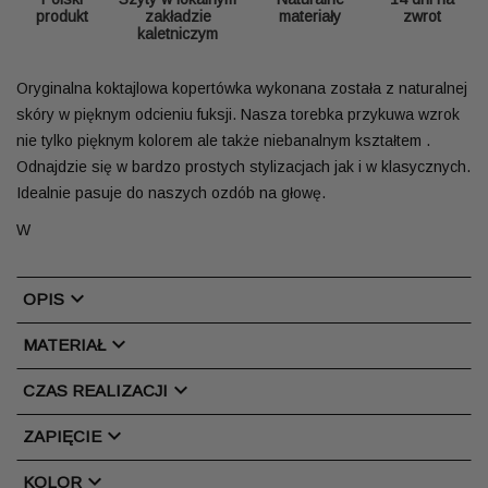
produkt
zakładzie
materiały
zwrot
kaletniczym
Oryginalna koktajlowa kopertówka wykonana została z naturalnej
skóry w pięknym odcieniu fuksji. Nasza torebka przykuwa wzrok
nie tylko pięknym kolorem ale także niebanalnym kształtem .
Odnajdzie się w bardzo prostych stylizacjach jak i w klasycznych.
Idealnie pasuje do naszych ozdób na głowę.
W
chevron_right
OPIS
chevron_right
MATERIAŁ
chevron_right
CZAS REALIZACJI
chevron_right
ZAPIĘCIE
chevron_right
KOLOR