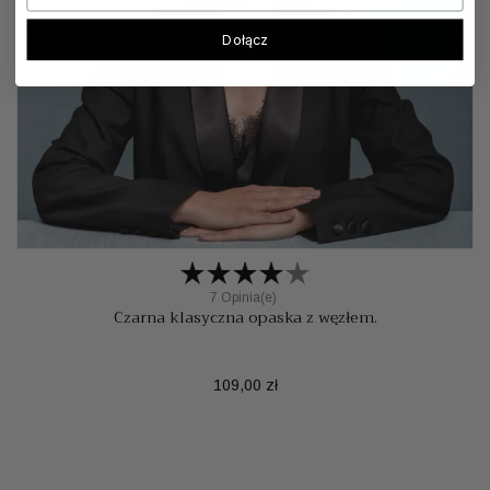


Dołącz
7 Opinia(e)
Czarna klasyczna opaska z węzłem.
Cena
109,00 zł