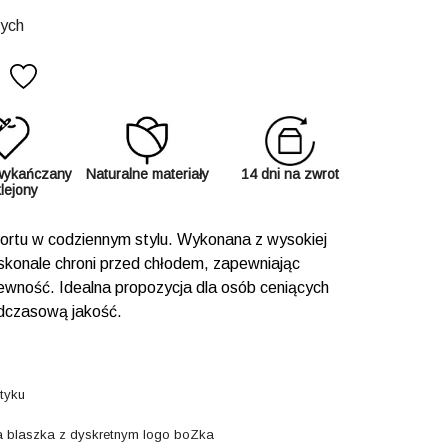
zych
wykańczany
Naturalne materiały
14 dni na zwrot
klejony
mfortu w codziennym stylu. Wykonana z wysokiej
oskonale chroni przed chłodem, zapewniając
iewność. Idealna propozycja dla osób ceniących
adczasową jakość.
otyku
ła blaszka z dyskretnym logo boZka