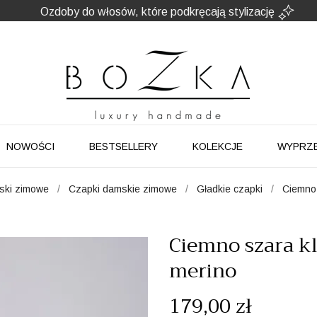
Ozdoby do włosów, które podkręcają stylizację
Powstają w Polsce
z dużym udziałem pracy ręcznej
Twój znak rozpoznawczy. Nie kolejny dodatek
NOWOŚCI
BESTSELLERY
KOLEKCJE
WYPRZ
aski zimowe
Czapki damskie zimowe
Gładkie czapki
Ciemno 
Ciemno szara k
merino
179,00 zł