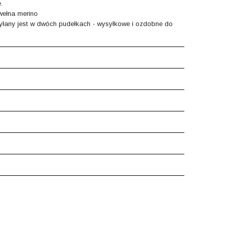
.
wełna merino
łany jest w dwóch pudełkach - wysyłkowe i ozdobne do