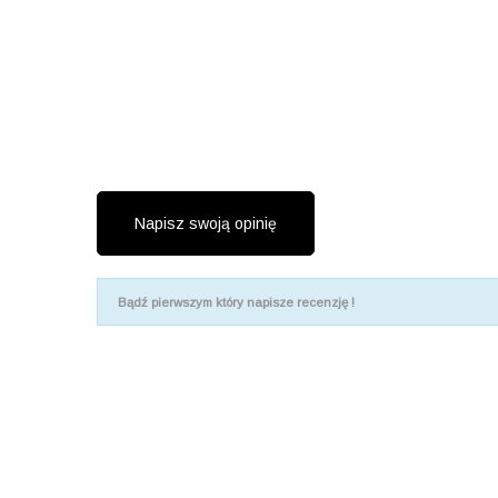
Napisz swoją opinię
Bądź pierwszym który napisze recenzję !