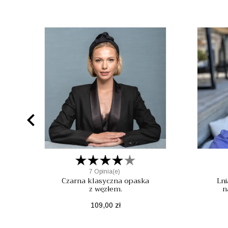

7 Opinia(e)
Czarna klasyczna opaska
Lni
z węzłem.
n
Cena
109,00 zł