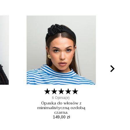

6 Opinia(e)
Opaska do włosów z
minimalistyczną ozdobą
czarna.
Mo
Cena
149,00 zł