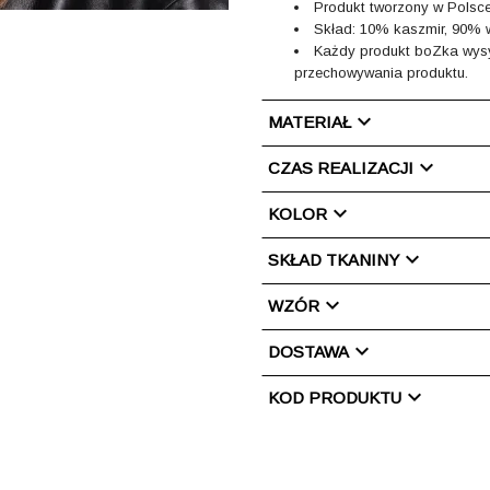
Produkt tworzony w Polsce
Skład: 10% kaszmir, 90% 
Każdy produkt boZka wysy
przechowywania produktu.
chevron_right
MATERIAŁ
chevron_right
CZAS REALIZACJI
chevron_right
KOLOR
chevron_right
SKŁAD TKANINY
chevron_right
WZÓR
chevron_right
DOSTAWA
chevron_right
KOD PRODUKTU