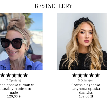
BESTSELLERY
7 Opinia(e)
5 Opinia(e)
ana opaska turban w
Czarna elegancka
aturalnym odcieniu
satynowa opaska
nude.
damska.
Cena
Cena
129,00 zł
159,00 zł