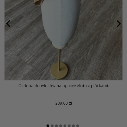


Ozdoba do włosów na opasce złota z piórkami.
Cena
239,00 zł