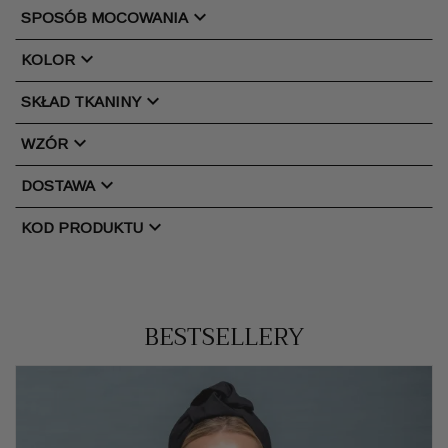
chevron_right
SPOSÓB MOCOWANIA
chevron_right
KOLOR
chevron_right
SKŁAD TKANINY
chevron_right
WZÓR
chevron_right
DOSTAWA
chevron_right
KOD PRODUKTU
BESTSELLERY