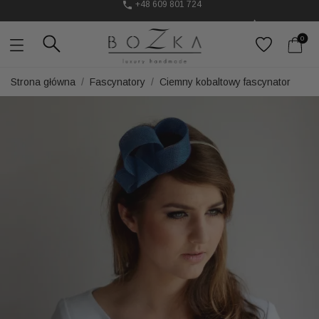
Ozdoby do włosów, które podkręcają stylizację
Powstają w Polsce
z dużym udziałem pracy ręcznej
0
Twój znak rozpoznawczy. Nie kolejny dodatek
Strona główna
Fascynatory
Ciemny kobaltowy fascynator