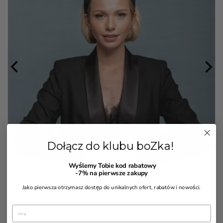


Dołącz do klubu boZka!
Wyślemy Tobie kod rabatowy
-7%
na pierwsze zakupy
Jako pierwsza otrzymasz dostęp do unikalnych ofert, rabatów i nowości.
7 Opinia(e)
Czarna klasyczna opaska z węzłem.