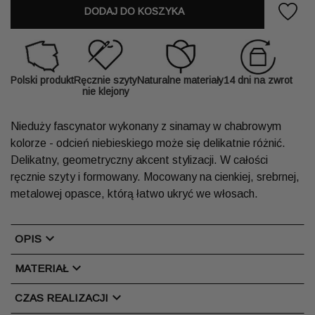
DODAJ DO KOSZYKA
Polski produkt
Ręcznie szyty
Naturalne materiały
14 dni na zwrot
nie klejony
Nieduży fascynator wykonany z sinamay w chabrowym
kolorze - odcień niebieskiego może się delikatnie różnić.
Delikatny, geometryczny akcent stylizacji. W całości
ręcznie szyty i formowany. Mocowany na cienkiej, srebrnej,
metalowej opasce, którą łatwo ukryć we włosach.
chevron_right
OPIS
chevron_right
MATERIAŁ
chevron_right
CZAS REALIZACJI