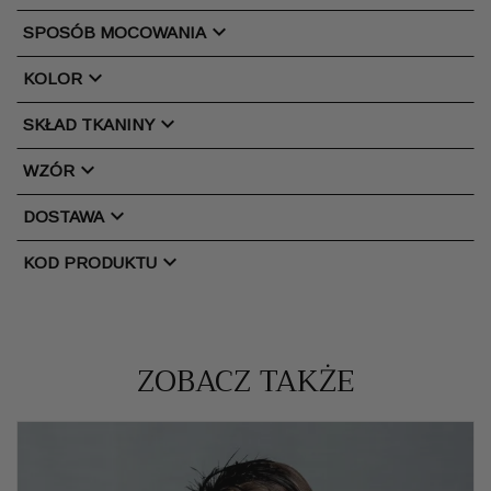
chevron_right
SPOSÓB MOCOWANIA
chevron_right
KOLOR
chevron_right
SKŁAD TKANINY
chevron_right
WZÓR
chevron_right
DOSTAWA
chevron_right
KOD PRODUKTU
ZOBACZ TAKŻE