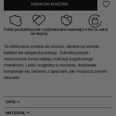
DODAJ DO KOSZYKA
Polski produkt
Ręcznie szyty
Naturalne materiały
14 dni na zwrot
nie klejony
To efektowna ozdoba do włosów, idealna na wesele,
bankiet lub elegancką kolację. Subtelny połysk i
nowoczesna forma nadają stylizacji wyjątkowego
charakteru. Lekki i wygodny w noszeniu, doskonale
komponuje się zarówno z upięciami, jak i rozpuszczonymi
włosami.
chevron_right
OPIS
chevron_right
MATERIAŁ