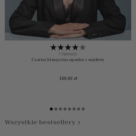
7 Opinia(e)
Czarna klasyczna opaska z węzłem.
Cena
109,00 zł
Wszystkie bestsellery
