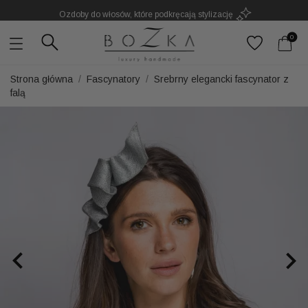
Ozdoby do włosów, które podkręcają stylizację
Powstają w Polsce
z dużym udziałem pracy ręcznej
0
Twój znak rozpoznawczy. Nie kolejny dodatek
Strona główna
Fascynatory
Srebrny elegancki fascynator z
falą

