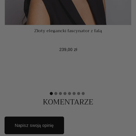
Złoty elegancki fascynator z falą
Cena
239,00 zł
KOMENTARZE
Napisz swoją opinię