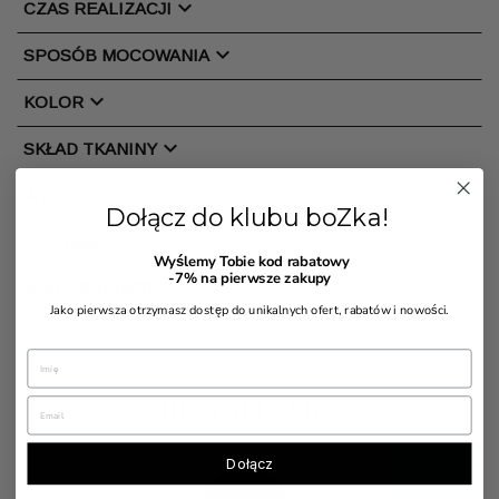
chevron_right
CZAS REALIZACJI
chevron_right
SPOSÓB MOCOWANIA
chevron_right
KOLOR
chevron_right
SKŁAD TKANINY
chevron_right
WZÓR
Dołącz do klubu boZka!
chevron_right
DOSTAWA
Wyślemy Tobie kod rabatowy
-7%
na pierwsze zakupy
chevron_right
KOD PRODUKTU
Jako pierwsza otrzymasz dostęp do unikalnych ofert, rabatów i nowości.
BESTSELLERY
Dołącz