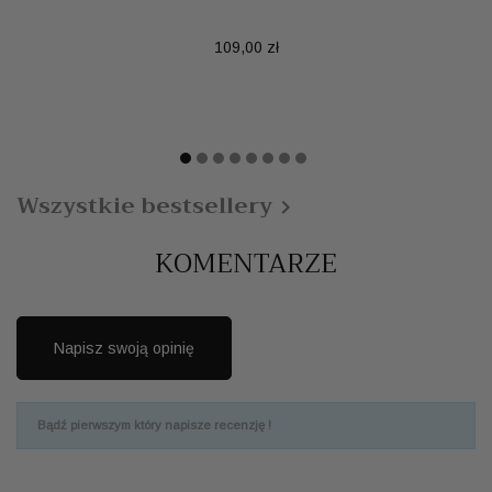
Cena
109,00 zł
Wszystkie bestsellery

KOMENTARZE
Napisz swoją opinię
Bądź pierwszym który napisze recenzję !