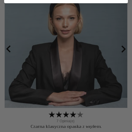


7 Opinia(e)
Czarna klasyczna opaska z węzłem.