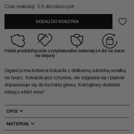
Czas realizacji: 3-5 dni roboczych
DODAJ DO KOSZYKA
Polski produkt
Ręcznie szyty
Naturalne materiały
14 dni na zwrot
nie klejony
Gigantyczna kobieca kokarda z delikatną subtelną woalką
na twarz. Kokarda jest sztywna, nie odgniata się i pięknie
dopasowuje się do kształtu głowy. Koktajlowy dodatek
robiący efekt wow!
chevron_right
OPIS
chevron_right
MATERIAŁ