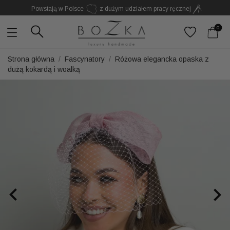
Powstają w Polsce
z dużym udziałem pracy ręcznej
Twój znak rozpoznawczy. Nie kolejny dodatek
0
Strona główna
Fascynatory
Różowa elegancka opaska z
dużą kokardą i woalką

