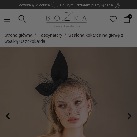
Powstają w Polsce
z dużym udziałem pracy ręcznej
Twój znak rozpoznawczy. Nie kolejny dodatek
0
Strona główna
Fascynatory
Szalona kokarda na głowę z
woalką Uszokokarda

