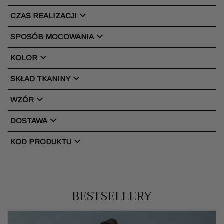
chevron_right
CZAS REALIZACJI
chevron_right
SPOSÓB MOCOWANIA
chevron_right
KOLOR
chevron_right
SKŁAD TKANINY
chevron_right
WZÓR
chevron_right
DOSTAWA
chevron_right
KOD PRODUKTU
BESTSELLERY