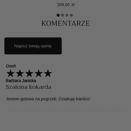
Cena
209,00 zł
KOMENTARZE
Napisz swoją opinię
Oceń
Barbara Janicka
Szalona kokarda
Jestem gotowa na pogrzeb. Dziękuję bardzo!