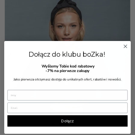
Dołącz do klubu boZka!


Wyślemy Tobie kod rabatowy
-7%
na pierwsze zakupy
Jako pierwsza otrzymasz dostęp do unikalnych ofert, rabatów i nowości.
Dołącz
7 Opinia(e)