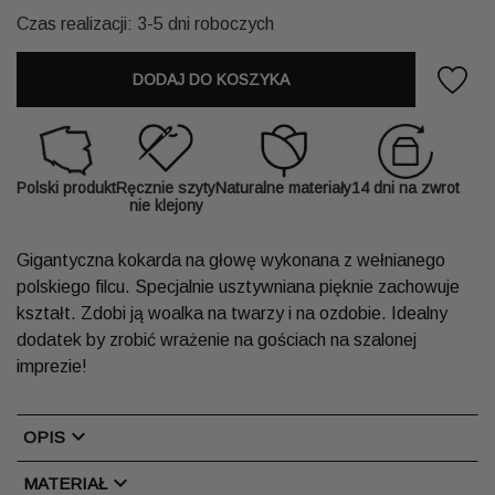
Czas realizacji: 3-5 dni roboczych
DODAJ DO KOSZYKA
Polski produkt
Ręcznie szyty
Naturalne materiały
14 dni na zwrot
nie klejony
Gigantyczna kokarda na głowę wykonana z wełnianego
polskiego filcu. Specjalnie usztywniana pięknie zachowuje
kształt. Zdobi ją woalka na twarzy i na ozdobie. Idealny
dodatek by zrobić wrażenie na gościach na szalonej
imprezie!
chevron_right
OPIS
chevron_right
MATERIAŁ