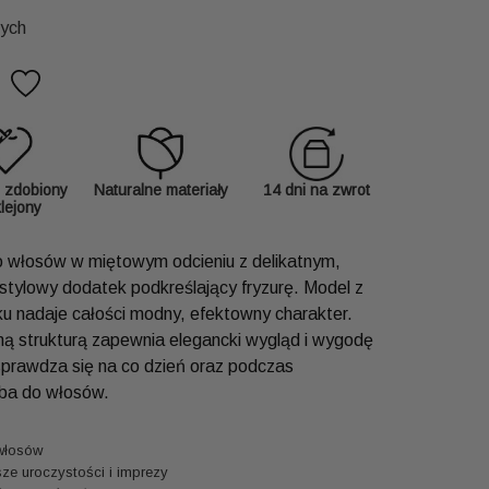
zych
 zdobiony
Naturalne materiały
14 dni na zwrot
klejony
 włosów w miętowym odcieniu z delikatnym,
tylowy dodatek podkreślający fryzurę. Model z
 nadaje całości modny, efektowny charakter.
lną strukturą zapewnia elegancki wygląd i wygodę
sprawdza się na co dzień oraz podczas
oba do włosów.
 włosów
sze uroczystości i imprezy