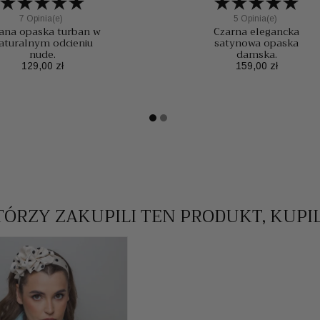
7 Opinia(e)
5 Opinia(e)
ana opaska turban w
Czarna elegancka
aturalnym odcieniu
satynowa opaska
nude.
damska.
Cena
Cena
129,00 zł
159,00 zł
TÓRZY ZAKUPILI TEN PRODUKT, KUPI