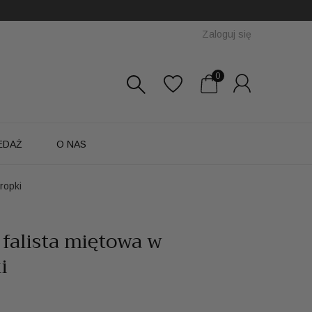
Zaloguj się
0
EDAŻ
O NAS
ropki
falista miętowa w
i