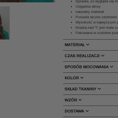
Sprawia, że wygląda się mł
Odgarnia włosy
naturalny materiał
Posiada ręczne zdobienie 
Wysokość w najwyższym p
Kropką nad "i" jest mała 
Pakowana w ozdobne pude
chevron_right
MATERIAŁ
chevron_right
CZAS REALIZACJI
chevron_right
SPOSÓB MOCOWANIA
chevron_right
KOLOR
chevron_right
SKŁAD TKANINY
chevron_right
WZÓR
chevron_right
DOSTAWA