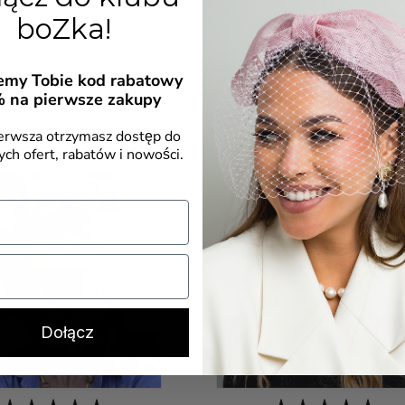
aska damska falista
boZka!
warelowy szałwiowy
błękit
Cena
159,00 zł
my Tobie kod rabatowy
%
na pierwsze zakupy
ierwsza otrzymasz dostęp do
BESTSELLERY
ych ofert, rabatów i nowości.
Dołącz