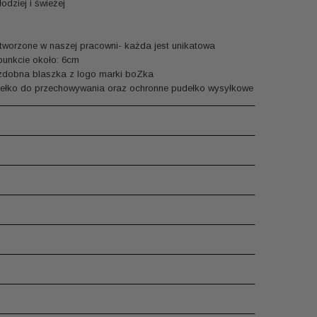
odziej i świeżej
tworzone w naszej pracowni- każda jest unikatowa
unkcie około: 6cm
ozdobna blaszka z logo marki boZka
łko do przechowywania oraz ochronne pudełko wysyłkowe