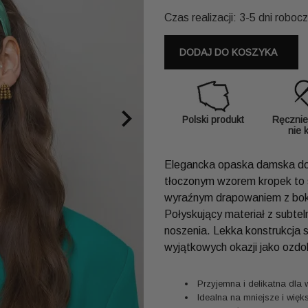
Czas realizacji: 3-5 dni roboc
DODAJ DO KOSZYKA

Polski produkt
Ręcznie
nie 
Elegancka opaska damska do
tłoczonym wzorem kropek to s
wyraźnym drapowaniem z boku
Połyskujący materiał z subte
noszenia. Lekka konstrukcja 
wyjątkowych okazji jako ozd
Przyjemna i delikatna dla
Idealna na mniejsze i więk