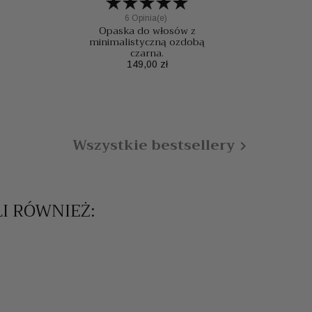
6 Opinia(e)
Opaska do włosów z
minimalistyczną ozdobą
czarna.
Mo
Cena
149,00 zł
Wszystkie bestsellery

LI RÓWNIEŻ: