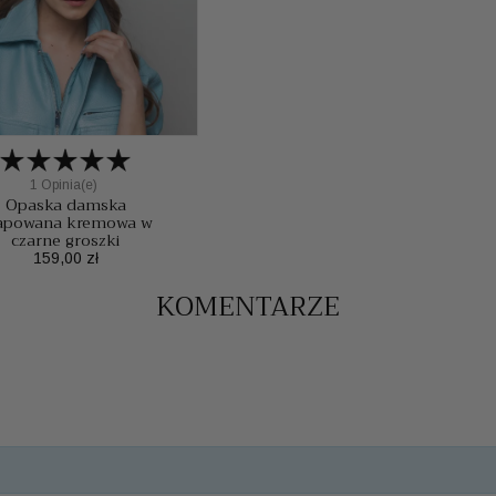
1 Opinia(e)
Opaska damska
apowana kremowa w
czarne groszki
Cena
159,00 zł
KOMENTARZE