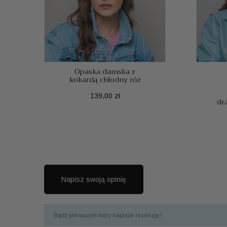
Opaska damska z
kokardą chłodny róż
Cena
139,00 zł
dr
Napisz swoją opinię
Bądź pierwszym który napisze recenzję !