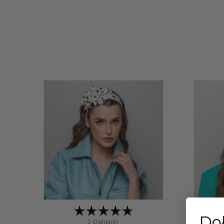
Doł
1 Opinia(e)