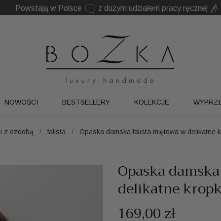
Powstają w Polsce
z dużym udziałem pracy ręcznej
Twój znak rozpoznawczy. Nie kolejny dodatek
NOWOŚCI
BESTSELLERY
KOLEKCJE
WYPRZ
i z ozdobą
falista
Opaska damska falista miętowa w delikatne k
Opaska damska 
delikatne kropk
169,00 zł