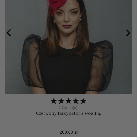


1 Opinia(e)
Czerwony fascynator z woalką.
Cena
289,00 zł