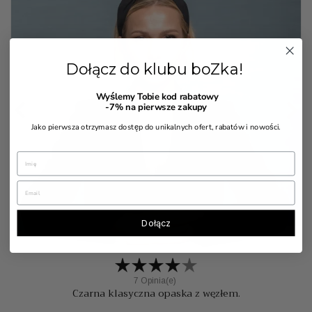
Dołącz do klubu boZka!
Wyślemy Tobie kod rabatowy


-7%
na pierwsze zakupy
Jako pierwsza otrzymasz dostęp do unikalnych ofert, rabatów i nowości.
Dołącz
7 Opinia(e)
Czarna klasyczna opaska z węzłem.