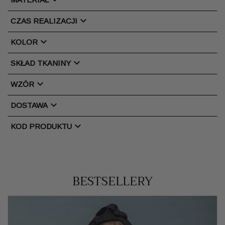
chevron_right
CZAS REALIZACJI
chevron_right
KOLOR
chevron_right
SKŁAD TKANINY
chevron_right
WZÓR
chevron_right
DOSTAWA
chevron_right
KOD PRODUKTU
BESTSELLERY