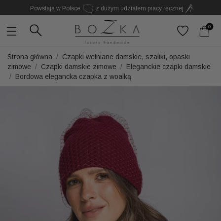
Powstają w Polsce
z dużym udziałem pracy ręcznej
Twój znak rozpoznawczy. Nie kolejny dodatek
0
Strona główna
Czapki wełniane damskie, szaliki, opaski
zimowe
Czapki damskie zimowe
Eleganckie czapki damskie
Bordowa elegancka czapka z woalką