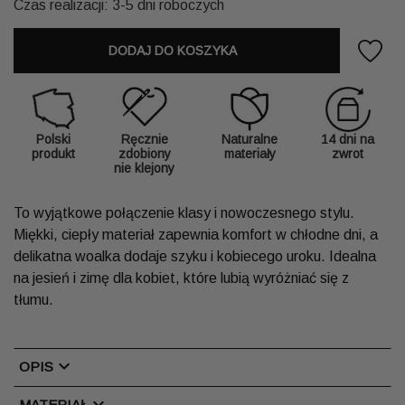
Czas realizacji: 3-5 dni roboczych
DODAJ DO KOSZYKA
Polski
Ręcznie
Naturalne
14 dni na
produkt
zdobiony
materiały
zwrot
nie klejony
To wyjątkowe połączenie klasy i nowoczesnego stylu.
Miękki, ciepły materiał zapewnia komfort w chłodne dni, a
delikatna woalka dodaje szyku i kobiecego uroku. Idealna
na jesień i zimę dla kobiet, które lubią wyróżniać się z
tłumu.
chevron_right
OPIS
chevron_right
MATERIAŁ