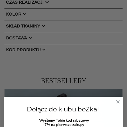
chevron_right
CZAS REALIZACJI
chevron_right
KOLOR
chevron_right
SKŁAD TKANINY
chevron_right
DOSTAWA
chevron_right
KOD PRODUKTU
BESTSELLERY
Dołącz do klubu boZka!
Wyślemy Tobie kod rabatowy
-7%
na pierwsze zakupy