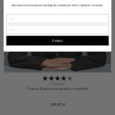
Jako pierwsza otrzymasz dostęp do unikalnych ofert, rabatów i nowości.


Dołącz
7 Opinia(e)
Czarna klasyczna opaska z węzłem.
Cena
109,00 zł