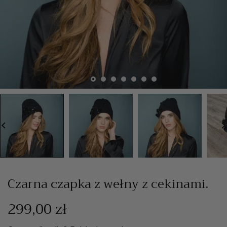
board_arrow_left
keyboard_arrow_
Czarna czapka z wełny z cekinami.
299,00 zł