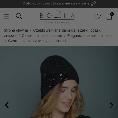
Powstają w Polsce
z dużym udziałem pracy ręcznej
Twój znak rozpoznawczy. Nie kolejny dodatek
0
Strona główna
Czapki wełniane damskie, szaliki, opaski
zimowe
Czapki damskie zimowe
Eleganckie czapki damskie
Czarna czapka z wełny z cekinami.

