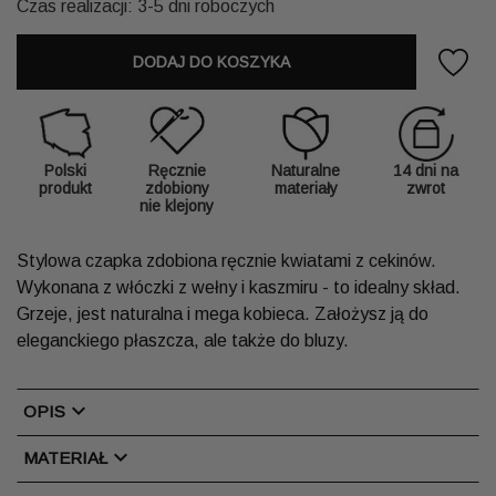
Czas realizacji: 3-5 dni roboczych
DODAJ DO KOSZYKA
Polski
Ręcznie
Naturalne
14 dni na
produkt
zdobiony
materiały
zwrot
nie klejony
Stylowa czapka zdobiona ręcznie kwiatami z cekinów.
Wykonana z włóczki z wełny i kaszmiru - to idealny skład.
Grzeje, jest naturalna i mega kobieca. Założysz ją do
eleganckiego płaszcza, ale także do bluzy.
chevron_right
OPIS
chevron_right
MATERIAŁ