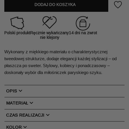
DODAJ DO KOSZYKA
Polski produkt
Ręcznie wykańczany
14 dni na zwrot
nie klejony
Wykonany z miękkiego materiału o charakterystycznej 
tweedowej strukturze, dodaje elegancji każdej stylizacji – od 
płaszcza po sweter. Stylowy, kobiecy i ponadczasowy – 
doskonały wybór dla miłośniczek paryskiego szyku. 
chevron_right
OPIS
chevron_right
MATERIAŁ
chevron_right
CZAS REALIZACJI
chevron_right
KOLOR