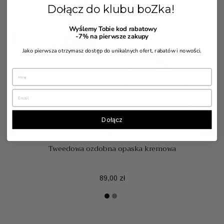
Dołącz do klubu boZka!
Wyślemy Tobie kod rabatowy


-7%
na pierwsze zakupy
Jako pierwsza otrzymasz dostęp do unikalnych ofert, rabatów i nowości.
Dołącz
Tweedowa ozdobna opaska kremowa
Cena
89,00 zł