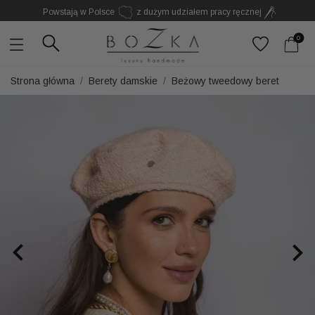
Powstają w Polsce
z dużym udziałem pracy ręcznej
Twój znak rozpoznawczy. Nie kolejny dodatek
0
Strona główna
Berety damskie
Beżowy tweedowy beret

