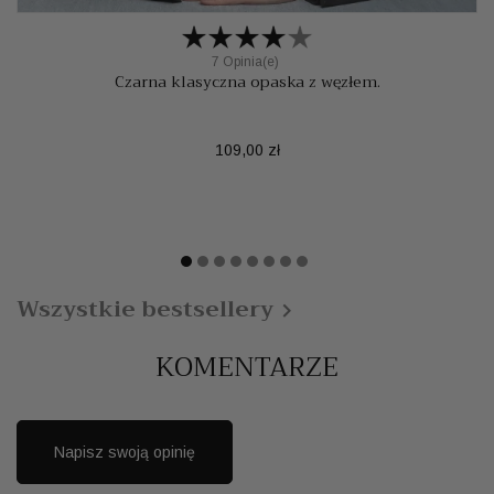
7 Opinia(e)
Czarna klasyczna opaska z węzłem.
Cena
109,00 zł
Wszystkie bestsellery

KOMENTARZE
Napisz swoją opinię