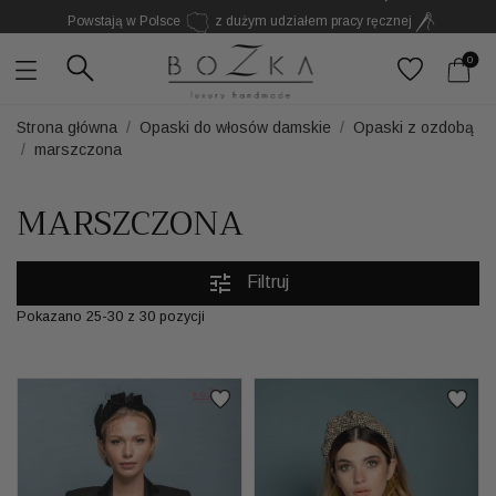
Powstają w Polsce
z dużym udziałem pracy ręcznej
Twój znak rozpoznawczy. Nie kolejny dodatek
0
Strona główna
Opaski do włosów damskie
Opaski z ozdobą
marszczona
MARSZCZONA
tune
Filtruj
Pokazano 25-30 z 30 pozycji