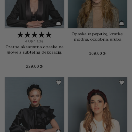
Opaska w pepitkę, kratkę,
modna, ozdobna, gruba
4 Opinia(e)
Czarna aksamitna opaska na
głowę z subtelną dekoracją.
Cena
169,00 zł
Cena
229,00 zł