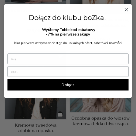
Opaska aksamitna z woalką.
Dołącz do klubu boZka!
Opaska damska aksamitna,
bordowa ze zdobieniem.
Wyślemy Tobie kod rabatowy
Cena
229,00 zł
-7%
na pierwsze zakupy
Cena
179,00 zł
Jako pierwsza otrzymasz dostęp do unikalnych ofert, rabatów i nowości.
Niedostępny
Dołącz
Ozdobna opaska do włosów
kremowa lekko błyszcząca.
Kremowa tweedowa
zdobiona opaska.