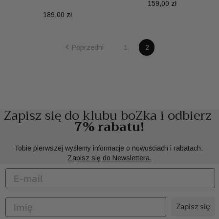
Cena
159,00 zł
Cena
189,00 zł

Poprzedni
1
2
Zapisz się do klubu boZka i odbierz
7% rabatu!
Tobie pierwszej wyślemy informacje o nowościach i rabatach.
Zapisz się do Newslettera.
Zapisz się