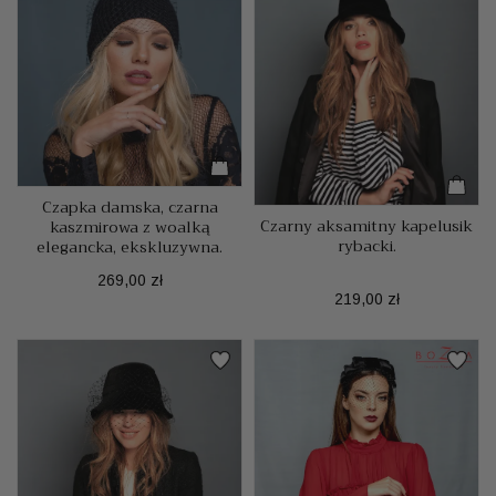
Czapka damska, czarna
Czarny aksamitny kapelusik
kaszmirowa z woalką
rybacki.
elegancka, ekskluzywna.
Cena
269,00 zł
Cena
219,00 zł