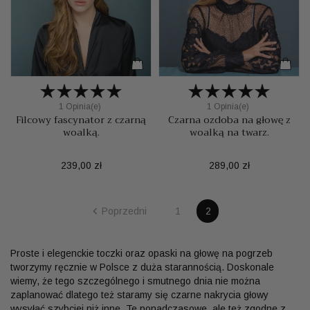
1 Opinia(e)
1 Opinia(e)
Filcowy fascynator z czarną
Czarna ozdoba na głowę z
woalką.
woalką na twarz.
Cena
Cena
239,00 zł
289,00 zł

Poprzedni
1
2
Proste i elegenckie toczki oraz opaski na głowę na pogrzeb
tworzymy ręcznie w Polsce z duża starannością. Doskonale
wiemy, że tego szczególnego i smutnego dnia nie można
zaplanować dlatego też staramy się czarne nakrycia głowy
wysyłać szybciej niż inne. Te ponadczasowe, ale też zgodne z