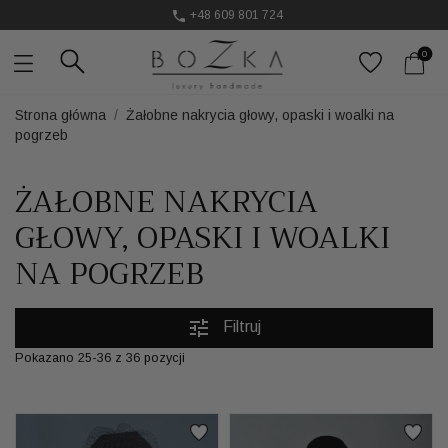

+48 609 801 724
Ozdoby do włosów, które podkręcają stylizację
0
Powstają w Polsce
z dużym udziałem pracy ręcznej
Twój znak rozpoznawczy. Nie kolejny dodatek
Strona główna
Żałobne nakrycia głowy, opaski i woalki na
pogrzeb
ŻAŁOBNE NAKRYCIA
GŁOWY, OPASKI I WOALKI
NA POGRZEB
tune
Filtruj
Pokazano 25-36 z 36 pozycji