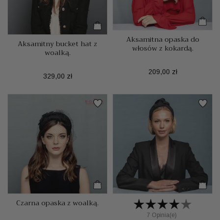
Aksamitna opaska do
Aksamitny bucket hat z
włosów z kokardą.
woalką.
Cena
209,00 zł
Cena
329,00 zł
Czarna opaska z woalką.
7 Opinia(e)