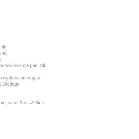
nki
bnej
u.
amówienie dla pani Oli
ym wydaniu na bogato
na Młodego
otej sukni Sass & Bide