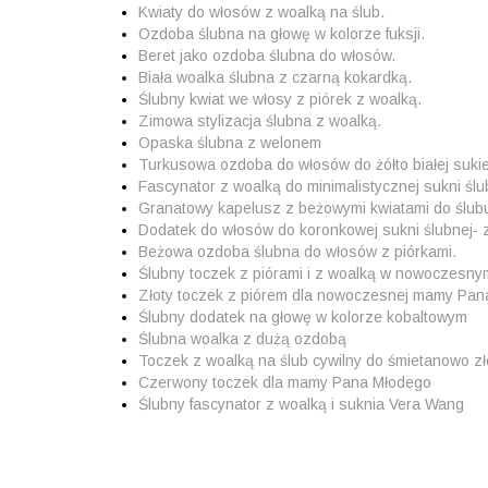
Kwiaty do włosów z woalką na ślub.
Ozdoba ślubna na głowę w kolorze fuksji.
Beret jako ozdoba ślubna do włosów.
Biała woalka ślubna z czarną kokardką.
Ślubny kwiat we włosy z piórek z woalką.
Zimowa stylizacja ślubna z woalką.
Opaska ślubna z welonem
Turkusowa ozdoba do włosów do żółto białej sukie
Fascynator z woalką do minimalistycznej sukni ślu
Granatowy kapelusz z beżowymi kwiatami do ślub
Dodatek do włosów do koronkowej sukni ślubnej- z
Beżowa ozdoba ślubna do włosów z piórkami.
Ślubny toczek z piórami i z woalką w nowoczesn
Złoty toczek z piórem dla nowoczesnej mamy Pa
Ślubny dodatek na głowę w kolorze kobaltowym
Ślubna woalka z dużą ozdobą
Toczek z woalką na ślub cywilny do śmietanowo zł
Czerwony toczek dla mamy Pana Młodego
Ślubny fascynator z woalką i suknia Vera Wang