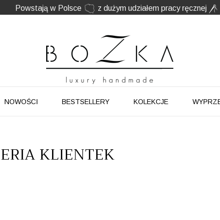
Powstają w Polsce
z dużym udziałem pracy ręcznej
Twój znak rozpoznawczy. Nie kolejny dodatek
NOWOŚCI
BESTSELLERY
KOLEKCJE
WYPRZ
LERIA KLIENTEK